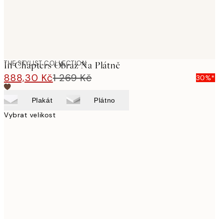
THE STYLIST COLLECTION
In Chapters Obraz Na Plátně
888,30 Kč
1 269 Kč
30%*
Plakát
Plátno
Vybrat velikost