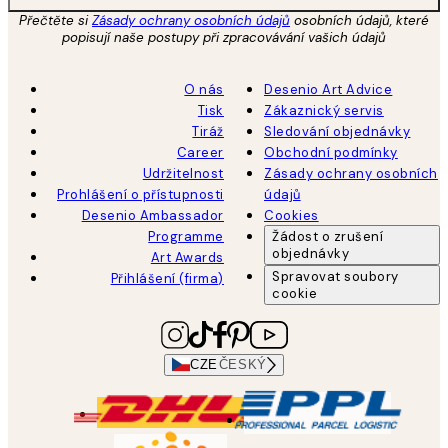
Přečtěte si
Zásady ochrany osobních údajů
osobních údajů, které
popisují naše postupy při zpracovávání vašich údajů
O nás
Desenio Art Advice
Tisk
Zákaznický servis
Tiráž
Sledování objednávky
Career
Obchodní podmínky
Udržitelnost
Zásady ochrany osobních
Prohlášení o přístupnosti
údajů
Desenio Ambassador
Cookies
Programme
Žádost o zrušení
objednávky
Art Awards
Spravovat soubory
Přihlášení (firma)
cookie
CZE
ČESKÝ