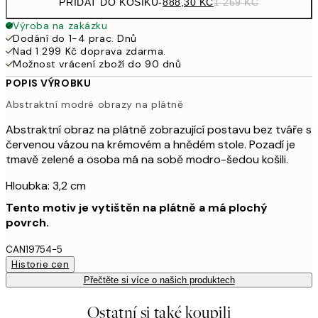
PŘIDAT DO KOŠÍKU
-
888,30 KČ
1 269 KČ
Výroba na zakázku
Dodání do 1-4 prac. Dnů
Nad 1 299 Kč doprava zdarma.
Možnost vrácení zboží do 90 dnů
POPIS VÝROBKU
Abstraktní modré obrazy na plátně
Abstraktní obraz na plátně zobrazující postavu bez tváře s
červenou vázou na krémovém a hnědém stole. Pozadí je
tmavě zelené a osoba má na sobě modro-šedou košili.
Hloubka: 3,2 cm
Tento motiv je vytištěn na plátně a má plochý
povrch.
CAN19754-5
Historie cen
Přečtěte si více o našich produktech
Ostatní si také koupili