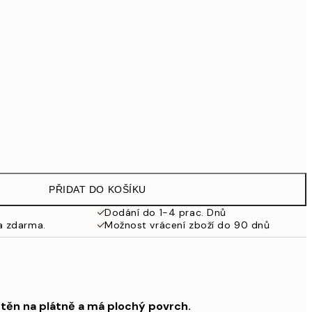
1 609,30 Kč
2 299 Kč
Bez rámu
PŘIDAT DO KOŠÍKU
Dodání do 1-4 prac. Dnů
a zdarma.
Možnost vrácení zboží do 90 dnů
štěn na plátně a má plochý povrch.