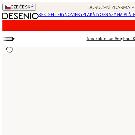
Skip
DORUČENÍ ZDARMA PŘ
CZE
ČESKÝ
to
BESTSELLERY
NOVINKY
PLAKÁTY
OBRAZY NA PLÁT
main
content.
▸
▸
Abstraktní umění
Paul 