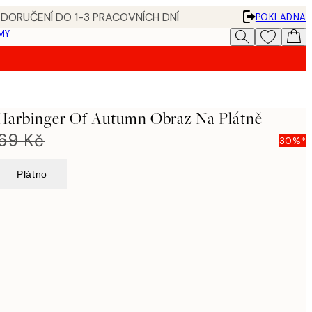
 DORUČENÍ DO 1-3 PRACOVNÍCH DNÍ
POKLADNA
MY
 Harbinger Of Autumn Obraz Na Plátně
269 Kč
30%*
Plátno