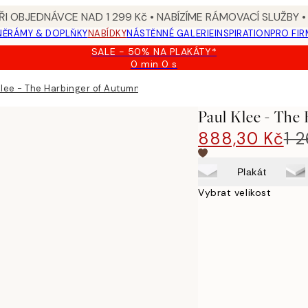
I OBJEDNÁVCE NAD 1 299 Kč • NABÍZÍME RÁMOVACÍ SLUŽBY •
NĚ
RÁMY & DOPLŇKY
NABÍDKY
NÁSTĚNNÉ GALERIE
INSPIRATION
PRO FIR
SALE - 50% NA PLAKÁTY*
0 min
0 s
Platné
do:
Klee - The Harbinger of Autumn obraz na plátně
2026-
08-
Paul Klee - The
09
888,30 Kč
1 
Plakát
Vybrat velikost