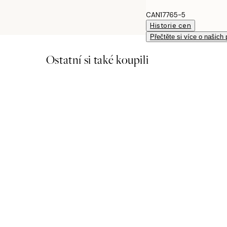
CAN17765-5
Historie cen
Přečtěte si více o našich
Ostatní si také koupili