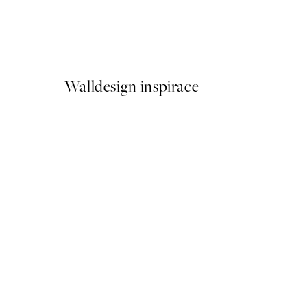
Cottongrass Plakát
Od 161 Kč
322 Kč
Walldesign inspirace