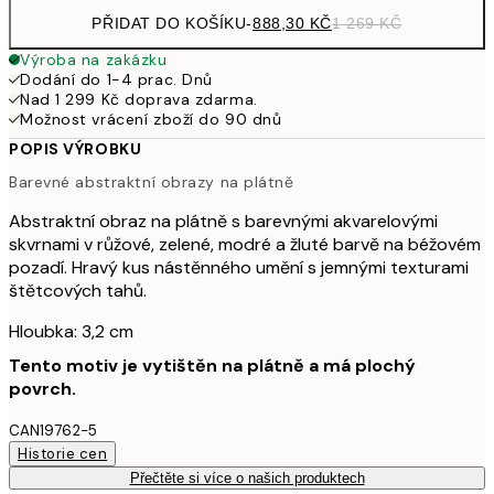
PŘIDAT DO KOŠÍKU
-
888,30 KČ
1 269 KČ
Výroba na zakázku
Dodání do 1-4 prac. Dnů
Nad 1 299 Kč doprava zdarma.
Možnost vrácení zboží do 90 dnů
POPIS VÝROBKU
Barevné abstraktní obrazy na plátně
Abstraktní obraz na plátně s barevnými akvarelovými
skvrnami v růžové, zelené, modré a žluté barvě na béžovém
pozadí. Hravý kus nástěnného umění s jemnými texturami
štětcových tahů.
Hloubka: 3,2 cm
Tento motiv je vytištěn na plátně a má plochý
povrch.
CAN19762-5
Historie cen
Přečtěte si více o našich produktech