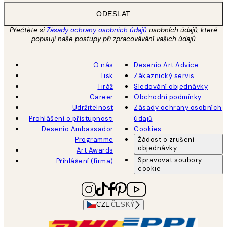
ODESLAT
Přečtěte si
Zásady ochrany osobních údajů
osobních údajů, které
popisují naše postupy při zpracovávání vašich údajů
O nás
Desenio Art Advice
Tisk
Zákaznický servis
Tiráž
Sledování objednávky
Career
Obchodní podmínky
Udržitelnost
Zásady ochrany osobních
Prohlášení o přístupnosti
údajů
Desenio Ambassador
Cookies
Programme
Žádost o zrušení
objednávky
Art Awards
Spravovat soubory
Přihlášení (firma)
cookie
CZE
ČESKÝ