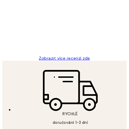
Ověřený kupující
Recenze
zákazníků
Perfection
3 dub
Lucia D
Zobrazit více recenzí zde
RYCHLÉ
doručování 1-3 dní