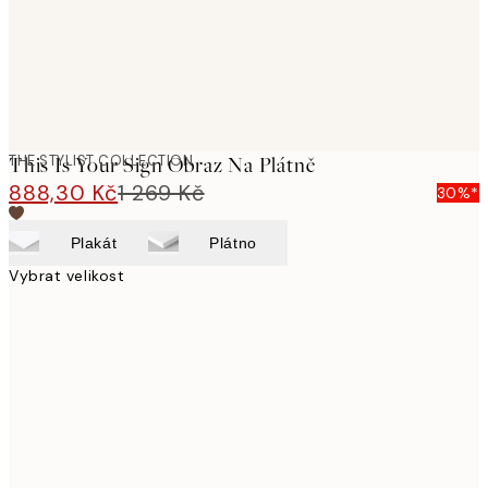
THE STYLIST COLLECTION
This Is Your Sign Obraz Na Plátně
888,30 Kč
1 269 Kč
30%*
Plakát
Plátno
Vybrat velikost