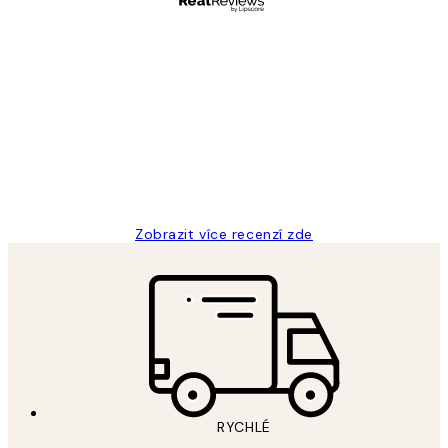
Ověřený kupující
Recenze
zákazníků
Perfection
3 dub
Lucia D
Zobrazit více recenzí zde
RYCHLÉ