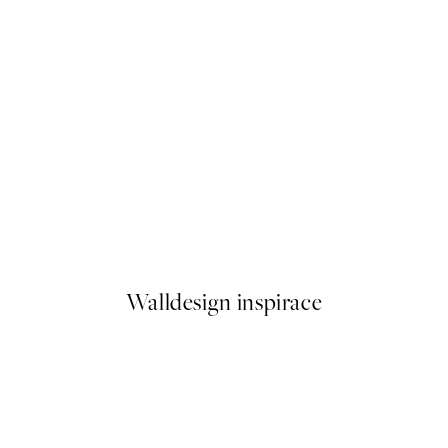
-40%
Forest Veil Sada Plakátů
Od 898,20 Kč
1 497 Kč
Walldesign inspirace