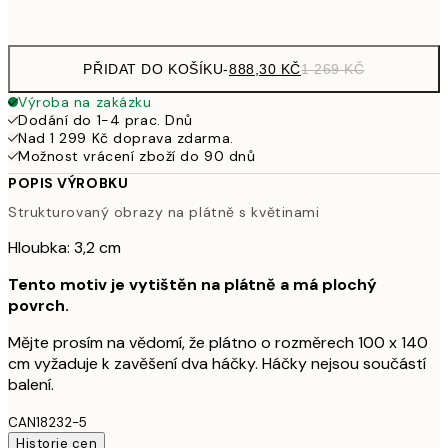
Bez rámu
PŘIDAT DO KOŠÍKU
-
888,30 KČ
1 269 KČ
Výroba na zakázku
Dodání do 1-4 prac. Dnů
Nad 1 299 Kč doprava zdarma.
Možnost vrácení zboží do 90 dnů
POPIS VÝROBKU
Strukturovaný obrazy na plátně s květinami
Hloubka: 3,2 cm
Tento motiv je vytištěn na plátně a má plochý
povrch.
Mějte prosím na vědomí, že plátno o rozměrech 100 x 140
cm vyžaduje k zavěšení dva háčky. Háčky nejsou součástí
balení.
CAN18232-5
Historie cen