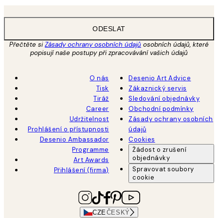
ODESLAT
Přečtěte si
Zásady ochrany osobních údajů
osobních údajů, které
popisují naše postupy při zpracovávání vašich údajů
O nás
Desenio Art Advice
Tisk
Zákaznický servis
Tiráž
Sledování objednávky
Career
Obchodní podmínky
Udržitelnost
Zásady ochrany osobních
Prohlášení o přístupnosti
údajů
Desenio Ambassador
Cookies
Programme
Žádost o zrušení
objednávky
Art Awards
Spravovat soubory
Přihlášení (firma)
cookie
CZE
ČESKÝ