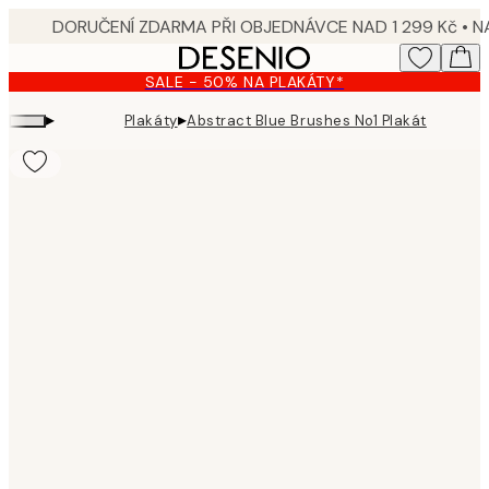
Skip
to
main
SALE - 50% NA PLAKÁTY*
content.
▸
▸
Plakáty
Abstract Blue Brushes No1 Plakát
Product
images