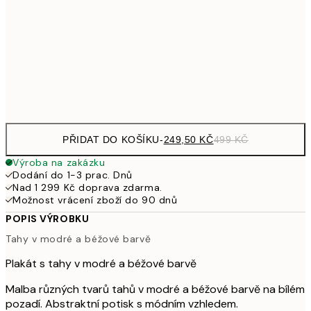
65
462,50
50x70 cm
92
Frame
options
PŘIDAT DO KOŠÍKU
-
249,50 KČ
499 KČ
Výroba na zakázku
Dodání do 1-3 prac. Dnů
Nad 1 299 Kč doprava zdarma.
Možnost vrácení zboží do 90 dnů
POPIS VÝROBKU
Tahy v modré a béžové barvě
Plakát s tahy v modré a béžové barvě
Malba různých tvarů tahů v modré a béžové barvě na bílém
pozadí. Abstraktní potisk s módním vzhledem.