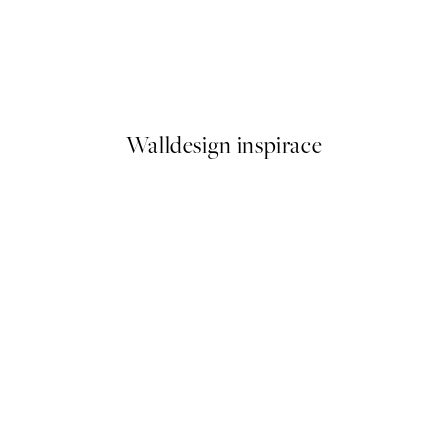
50%*
Soft Abstract Lines No1 Plaká
Od 179,50 Kč
359 Kč
Walldesign inspirace