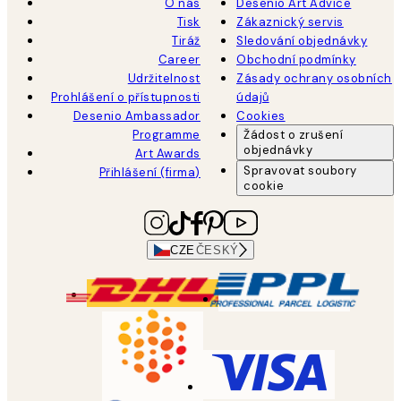
O nás
Desenio Art Advice
Tisk
Zákaznický servis
Tiráž
Sledování objednávky
Career
Obchodní podmínky
Udržitelnost
Zásady ochrany osobních
Prohlášení o přístupnosti
údajů
Desenio Ambassador
Cookies
Programme
Žádost o zrušení
objednávky
Art Awards
Spravovat soubory
Přihlášení (firma)
cookie
CZE
ČESKÝ