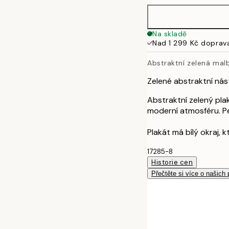
70x100 cm
Na skladě
Nad 1 299 Kč doprav
100x150 cm
Abstraktní zelená mal
Zelené abstraktní ná
Abstraktní zelený pl
moderní atmosféru. P
Plakát má bílý okraj, 
17285-8
Historie cen
Přečtěte si více o našich