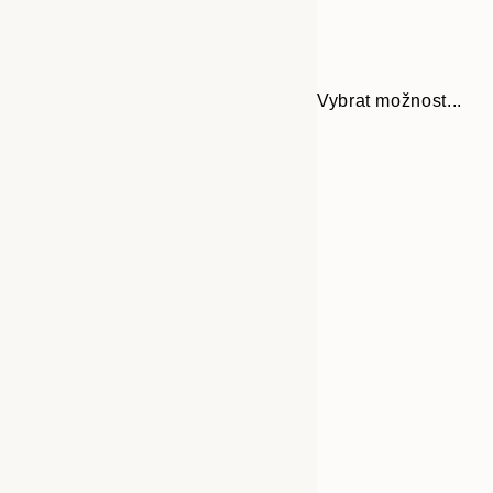
Vybrat možnost...
Frame
30x40 cm
options
50x70 cm