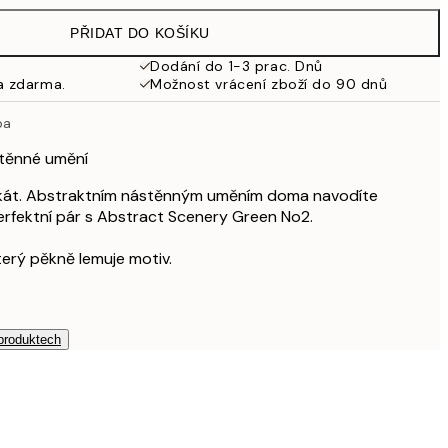
979 Kč
PŘIDAT DO KOŠÍKU
653,50 Kč
1 307 Kč
Dodání do 1-3 prac. Dnů
a zdarma.
Možnost vrácení zboží do 90 dnů
1 307,50 Kč
2 615 Kč
ba
stěnné umění
akát. Abstraktním nástěnným uměním doma navodíte
erfektní pár s Abstract Scenery Green No2.
který pěkně lemuje motiv.
 produktech