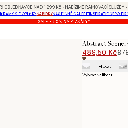
I OBJEDNÁVCE NAD 1 299 Kč • NABÍZÍME RÁMOVACÍ SLUŽBY •
NĚ
RÁMY & DOPLŇKY
NABÍDKY
NÁSTĚNNÉ GALERIE
INSPIRATION
PRO FIR
SALE - 50% NA PLAKÁTY*
Abstract Scener
489,50 Kč
97
Plakát
Vybrat velikost