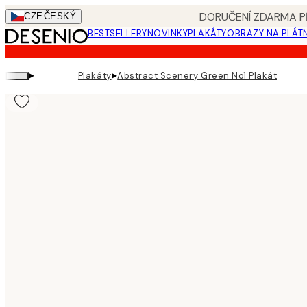
Skip
DORUČENÍ ZDARMA PŘ
CZE
ČESKÝ
to
BESTSELLERY
NOVINKY
PLAKÁTY
OBRAZY NA PLÁT
main
content.
▸
▸
Plakáty
Abstract Scenery Green No1 Plakát