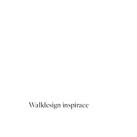
50%*
Hummingbirds Painting Pla
Od 161 Kč
322 Kč
Walldesign inspirace