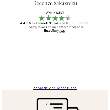
Recenze zákazníků
VYNIKAJÍCÍ
4.4 z 5 hvězdiček
Na základě 108386 recenzí.
Podívejte se zde na některé z recenzí.
Ověřený kupující
Recenze
zákazníků
Perfection
3 dub
Lucia D
Zobrazit více recenzí zde