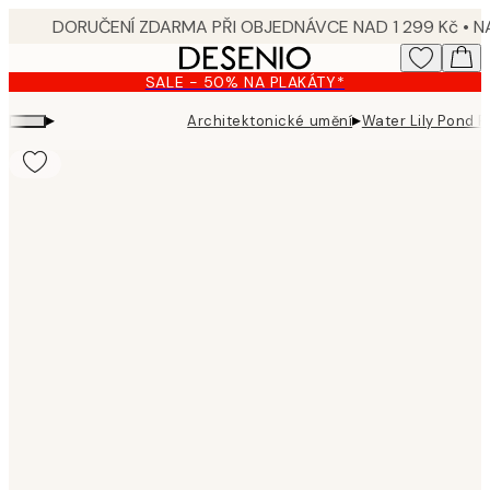
Skip
to
main
SALE - 50% NA PLAKÁTY*
content.
▸
▸
Architektonické umění
Water Lily Pond P
Product
images