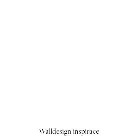
-70%
Outlet
Beige Reeds No2 Plakát
Od 80,70 Kč
269 Kč
Walldesign inspirace