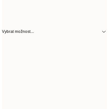
Vybrat možnost...
92
13x18 cm
18