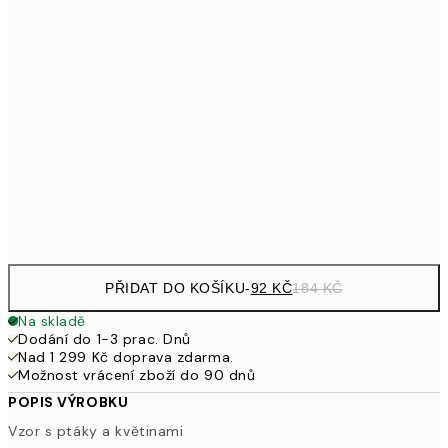
161
21x30 cm
32
249,50
30x40 cm
49
462,50
50x70 cm
92
Frame
options
PŘIDAT DO KOŠÍKU
-
92 KČ
184 KČ
Na skladě
Dodání do 1-3 prac. Dnů
Nad 1 299 Kč doprava zdarma.
Možnost vrácení zboží do 90 dnů
POPIS VÝROBKU
Vzor s ptáky a květinami