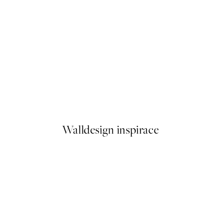
50%*
o2 Plakát
Painterly Expression No1 Pla
Od 161 Kč
322 Kč
Walldesign inspirace