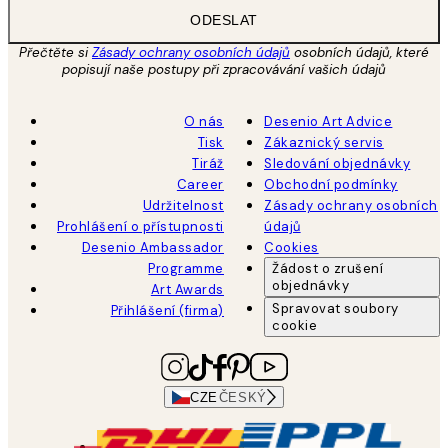
ODESLAT
Přečtěte si
Zásady ochrany osobních údajů
osobních údajů, které
popisují naše postupy při zpracovávání vašich údajů
O nás
Desenio Art Advice
Tisk
Zákaznický servis
Tiráž
Sledování objednávky
Career
Obchodní podmínky
Udržitelnost
Zásady ochrany osobních
Prohlášení o přístupnosti
údajů
Desenio Ambassador
Cookies
Programme
Žádost o zrušení
objednávky
Art Awards
Spravovat soubory
Přihlášení (firma)
cookie
CZE
ČESKÝ