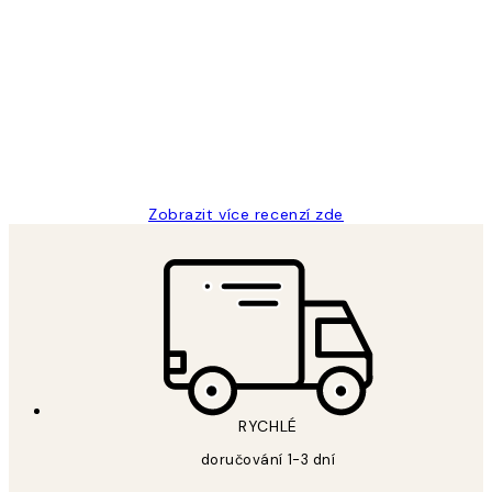
Ověřený kupující
Recenze
zákazníků
Perfection
3 dub
Lucia D
Zobrazit více recenzí zde
RYCHLÉ
doručování 1-3 dní