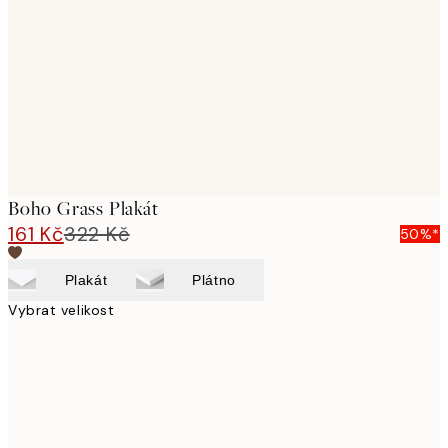
images
Boho Grass Plakát
161 Kč
322 Kč
50%*
Plakát
Plátno
Vybrat velikost