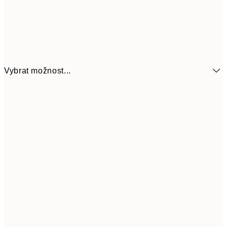
Vybrat možnost...
161
21x30 cm