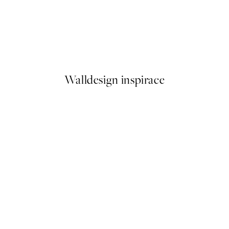
50%*
Sunlit Olives Plakát
Od 161 Kč
322 Kč
Walldesign inspirace