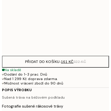
32
249,50
30x40 cm
49
462,50
50x70 cm
92
Frame
options
PŘIDAT DO KOŠÍKU
-
161 KČ
322 KČ
Na skladě
Dodání do 1-3 prac. Dnů
Nad 1 299 Kč doprava zdarma.
Možnost vrácení zboží do 90 dnů
POPIS VÝROBKU
Sušená tráva na béžovém podkladu
Fotografie sušené rákosové trávy