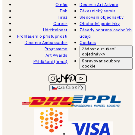
O nás
Desenio Art Advice
Tisk
Zákaznický servis
Tiráž
Sledování objednávky
Career
Obchodní podmínky
Udržitelnost
Zásady ochrany osobních
Prohlášení o přístupnosti
údajů
Desenio Ambassador
Cookies
Programme
Žádost o zrušení
objednávky
Art Awards
Spravovat soubory
Přihlášení (firma)
cookie
CZE
ČESKÝ