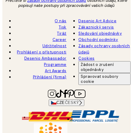
Přečtěte si
Zásady ochrany osobních údajů
osobních údajů, které
popisují naše postupy při zpracovávání vašich údajů
O nás
Desenio Art Advice
Tisk
Zákaznický servis
Tiráž
Sledování objednávky
Career
Obchodní podmínky
Udržitelnost
Zásady ochrany osobních
Prohlášení o přístupnosti
údajů
Desenio Ambassador
Cookies
Programme
Žádost o zrušení
objednávky
Art Awards
Spravovat soubory
Přihlášení (firma)
cookie
CZE
ČESKÝ