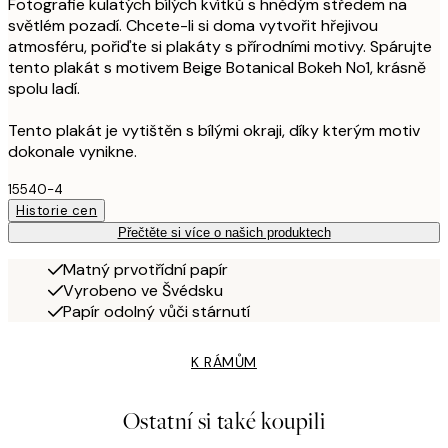
Fotografie kulatých bílých kvítků s hnědým středem na
světlém pozadí. Chcete-li si doma vytvořit hřejivou
atmosféru, pořiďte si plakáty s přírodními motivy. Spárujte
tento plakát s motivem Beige Botanical Bokeh No1, krásně
spolu ladí.
Tento plakát je vytištěn s bílými okraji, díky kterým motiv
dokonale vynikne.
15540-4
Historie cen
Přečtěte si více o našich produktech
Matný prvotřídní papír
Vyrobeno ve Švédsku
Papír odolný vůči stárnutí
K RÁMŮM
Ostatní si také koupili