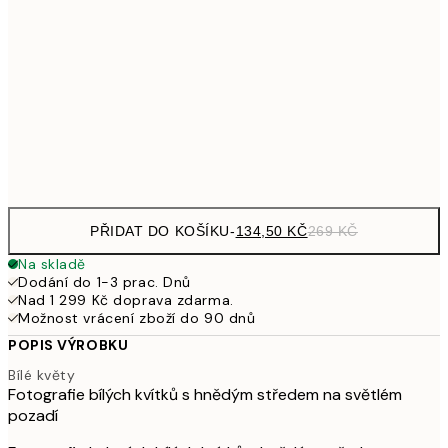
249,50
30x40 cm
49
462,50
50x70 cm
92
Frame
options
PŘIDAT DO KOŠÍKU
-
134,50 KČ
269 KČ
Na skladě
Dodání do 1-3 prac. Dnů
Nad 1 299 Kč doprava zdarma.
Možnost vrácení zboží do 90 dnů
POPIS VÝROBKU
Bílé květy
Fotografie bílých kvítků s hnědým středem na světlém
pozadí