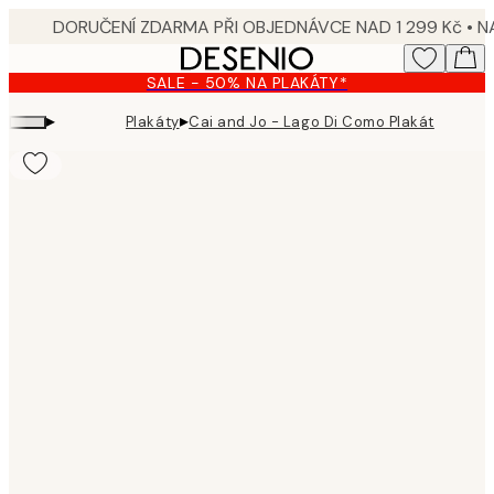
Skip
to
main
SALE - 50% NA PLAKÁTY*
content.
▸
▸
Plakáty
Cai and Jo - Lago Di Como Plakát
Product
images