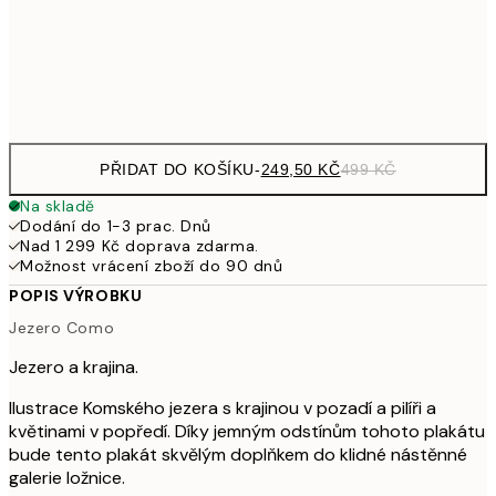
92
Frame
options
PŘIDAT DO KOŠÍKU
-
249,50 KČ
499 KČ
Na skladě
Dodání do 1-3 prac. Dnů
Nad 1 299 Kč doprava zdarma.
Možnost vrácení zboží do 90 dnů
POPIS VÝROBKU
Jezero Como
Jezero a krajina.
Ilustrace Komského jezera s krajinou v pozadí a pilíři a
květinami v popředí. Díky jemným odstínům tohoto plakátu
bude tento plakát skvělým doplňkem do klidné nástěnné
galerie ložnice.