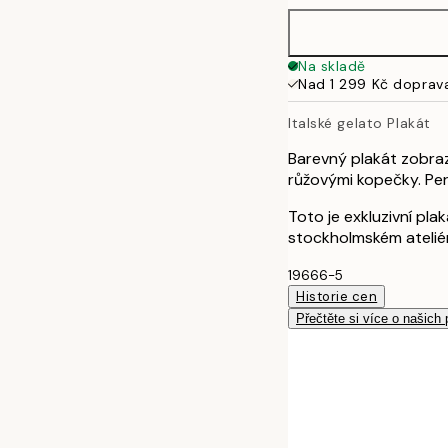
Na skladě
Nad 1 299 Kč doprav
Italské gelato Plakát
Barevný plakát zobraz
růžovými kopečky. Per
Toto je exkluzivní pl
stockholmském atelié
19666-5
Historie cen
Přečtěte si více o našich