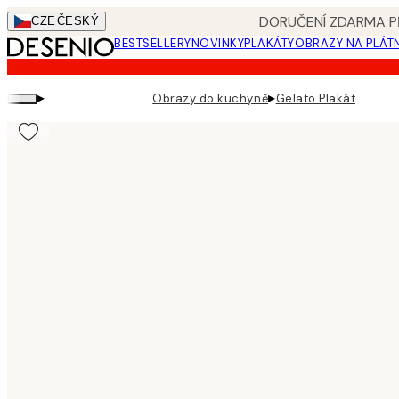
Skip
DORUČENÍ ZDARMA PŘ
CZE
ČESKÝ
to
BESTSELLERY
NOVINKY
PLAKÁTY
OBRAZY NA PLÁT
main
content.
▸
▸
Obrazy do kuchyně
Gelato Plakát