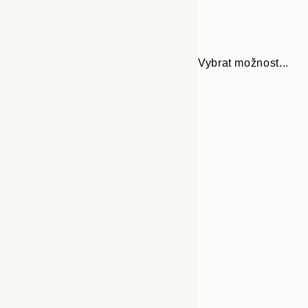
Vybrat možnost...
Frame
30x40 cm
options
50x70 cm