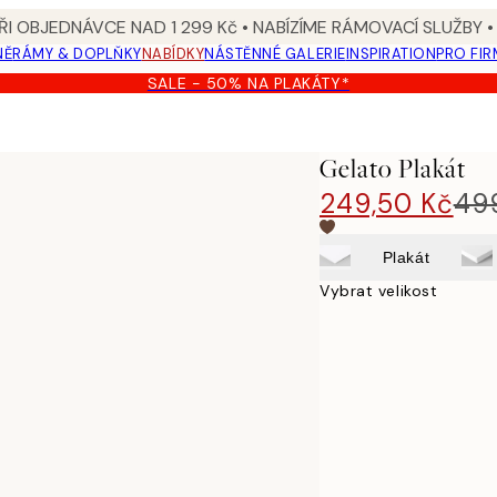
I OBJEDNÁVCE NAD 1 299 Kč • NABÍZÍME RÁMOVACÍ SLUŽBY •
NĚ
RÁMY & DOPLŇKY
NABÍDKY
NÁSTĚNNÉ GALERIE
INSPIRATION
PRO FIR
SALE - 50% NA PLAKÁTY*
Gelato Plakát
249,50 Kč
49
Plakát
Vybrat velikost