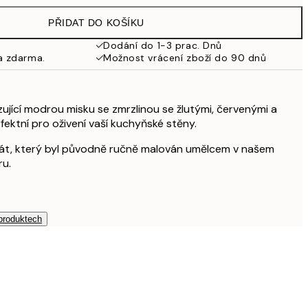
925 Kč
PŘIDAT DO KOŠÍKU
Dodání do 1-3 prac. Dnů
a zdarma.
Možnost vrácení zboží do 90 dnů
ující modrou misku se zmrzlinou se žlutými, červenými a
fektní pro oživení vaší kuchyňské stěny.
akát, který byl původně ručně malován umělcem v našem
ru.
 produktech