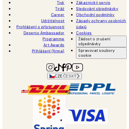
Tisk
Zákaznický servis
Tiráž
Sledování objednávky
Career
Obchodní podmínky
Udržitelnost
Zásady ochrany osobních
Prohlášení o přístupnosti
údajů
Desenio Ambassador
Cookies
Programme
Žádost o zrušení
objednávky
Art Awards
Spravovat soubory
Přihlášení (firma)
cookie
CZE
ČESKÝ