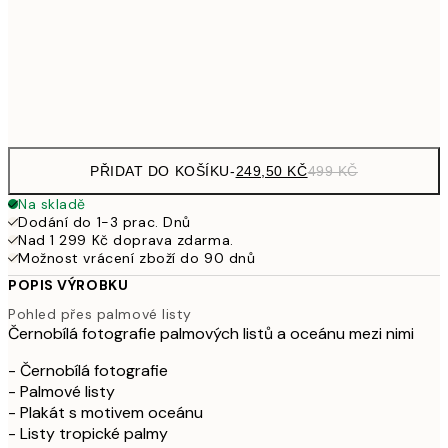
462,50
50x70 cm
92
Frame
options
PŘIDAT DO KOŠÍKU
-
249,50 KČ
499 KČ
Na skladě
Dodání do 1-3 prac. Dnů
Nad 1 299 Kč doprava zdarma.
Možnost vrácení zboží do 90 dnů
POPIS VÝROBKU
Pohled přes palmové listy
Černobílá fotografie palmových listů a oceánu mezi nimi
- Černobílá fotografie
- Palmové listy
- Plakát s motivem oceánu
- Listy tropické palmy