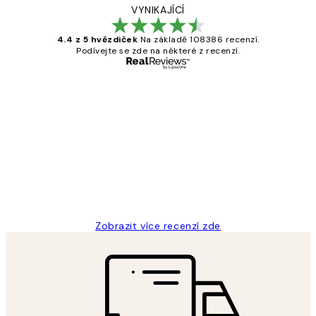
VYNIKAJÍCÍ
4.4 z 5 hvězdiček
Na základě 108386 recenzí.
Podívejte se zde na některé z recenzí.
Ověřený kupující
Recenze
zákazníků
Perfection
3 dub
Lucia D
Zobrazit více recenzí zde