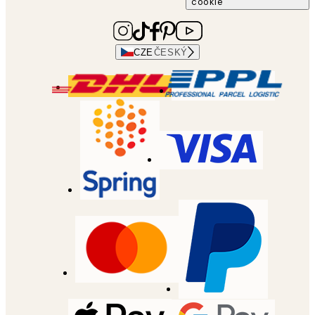
cookie
CZE
ČESKÝ