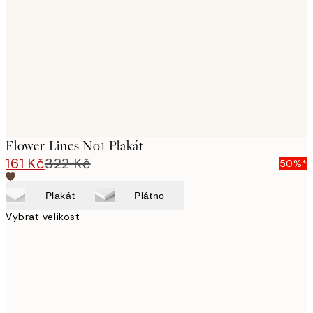
images
Flower Lines No1 Plakát
161 Kč
322 Kč
50%*
Plakát
Plátno
Vybrat velikost