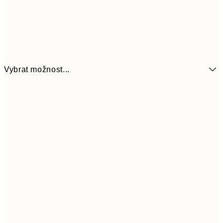
Vybrat možnost...
161
21x30 cm