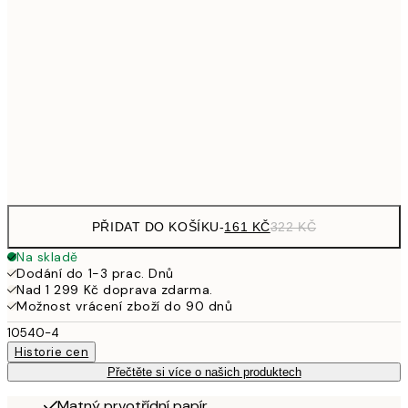
32
249,50
30x40 cm
49
462,50
50x70 cm
92
Frame
options
PŘIDAT DO KOŠÍKU
-
161 KČ
322 KČ
Na skladě
Dodání do 1-3 prac. Dnů
Nad 1 299 Kč doprava zdarma.
Možnost vrácení zboží do 90 dnů
10540-4
Historie cen
Přečtěte si více o našich produktech
Matný prvotřídní papír