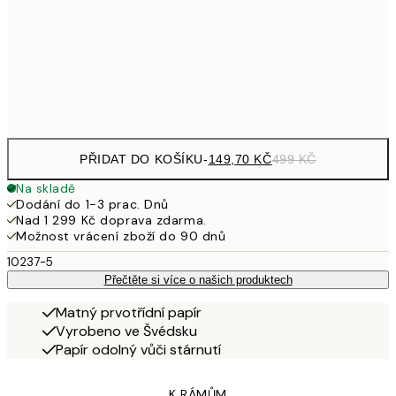
277,50
50x70 cm
92
Frame
options
PŘIDAT DO KOŠÍKU
-
149,70 KČ
499 KČ
Na skladě
Dodání do 1-3 prac. Dnů
Nad 1 299 Kč doprava zdarma.
Možnost vrácení zboží do 90 dnů
10237-5
Přečtěte si více o našich produktech
Matný prvotřídní papír
Vyrobeno ve Švédsku
Papír odolný vůči stárnutí
K RÁMŮM