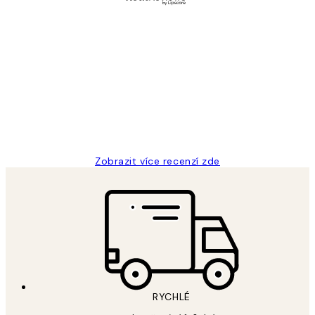
Ověřený kupující
Recenze
zákazníků
Perfection
3 dub
Lucia D
Zobrazit více recenzí zde
RYCHLÉ