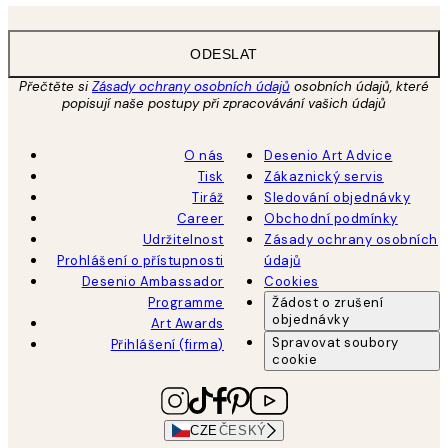
ODESLAT
Přečtěte si
Zásady ochrany osobních údajů
osobních údajů, které
popisují naše postupy při zpracovávání vašich údajů
O nás
Desenio Art Advice
Tisk
Zákaznický servis
Tiráž
Sledování objednávky
Career
Obchodní podmínky
Udržitelnost
Zásady ochrany osobních
Prohlášení o přístupnosti
údajů
Desenio Ambassador
Cookies
Programme
Žádost o zrušení
objednávky
Art Awards
Spravovat soubory
Přihlášení (firma)
cookie
CZE
ČESKÝ