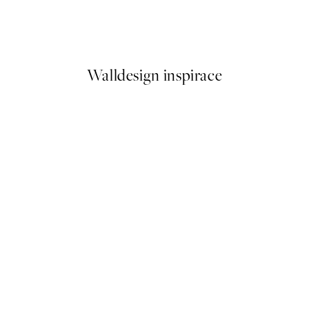
Cat on Toilet Plakát
Od 161 Kč
322 Kč
Walldesign inspirace