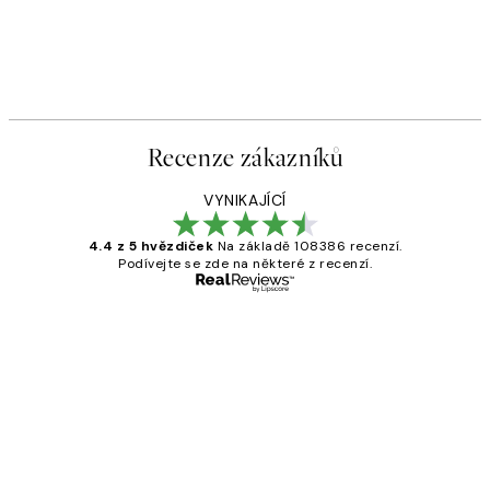
Recenze zákazníků
VYNIKAJÍCÍ
4.4 z 5 hvězdiček
Na základě 108386 recenzí.
Podívejte se zde na některé z recenzí.
Ověřený kupující
Recenze
zákazníků
Perfection
3 dub
Lucia D