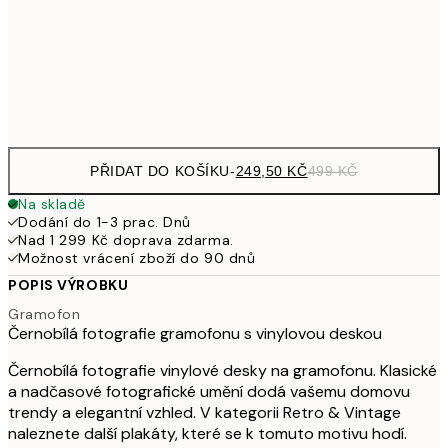
462,50
50x70 cm
92
Frame
options
PŘIDAT DO KOŠÍKU
-
249,50 KČ
499 KČ
Na skladě
Dodání do 1-3 prac. Dnů
Nad 1 299 Kč doprava zdarma.
Možnost vrácení zboží do 90 dnů
POPIS VÝROBKU
Gramofon
Černobílá fotografie gramofonu s vinylovou deskou
Černobílá fotografie vinylové desky na gramofonu. Klasické
a nadčasové fotografické umění dodá vašemu domovu
trendy a elegantní vzhled. V kategorii Retro & Vintage
naleznete další plakáty, které se k tomuto motivu hodí.