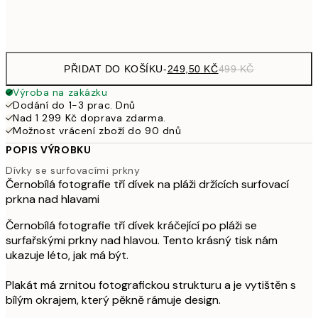
Frame
options
PŘIDAT DO KOŠÍKU
-
249,50 KČ
499 KČ
Výroba na zakázku
Dodání do 1-3 prac. Dnů
Nad 1 299 Kč doprava zdarma.
Možnost vrácení zboží do 90 dnů
POPIS VÝROBKU
Dívky se surfovacími prkny
Černobílá fotografie tří dívek na pláži držících surfovací
prkna nad hlavami
Černobílá fotografie tří dívek kráčející po pláži se
surfařskými prkny nad hlavou. Tento krásný tisk nám
ukazuje léto, jak má být.
Plakát má zrnitou fotografickou strukturu a je vytištěn s
bílým okrajem, který pěkně rámuje design.