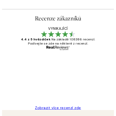
Recenze zákazníků
VYNIKAJÍCÍ
4.4 z 5 hvězdiček
Na základě 108386 recenzí.
Podívejte se zde na některé z recenzí.
Ověřený kupující
Recenze
zákazníků
Perfection
3 dub
Lucia D
Zobrazit více recenzí zde