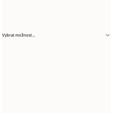
Vybrat možnost...
161
21x30 cm