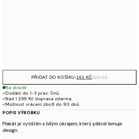
32
249,50
30x40 cm
49
462,50
50x70 cm
92
Frame
options
PŘIDAT DO KOŠÍKU
-
161 KČ
322 KČ
Na skladě
Dodání do 1-3 prac. Dnů
Nad 1 299 Kč doprava zdarma.
Možnost vrácení zboží do 90 dnů
POPIS VÝROBKU
Plakát je vytištěn s bílým okrajem, který pěkně lemuje
design.