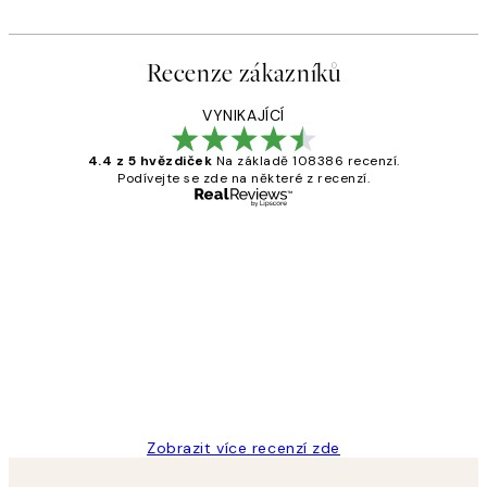
Recenze zákazníků
VYNIKAJÍCÍ
4.4 z 5 hvězdiček
Na základě 108386 recenzí.
Podívejte se zde na některé z recenzí.
Ověřený kupující
Recenze
zákazníků
Perfection
3 dub
Lucia D
Zobrazit více recenzí zde