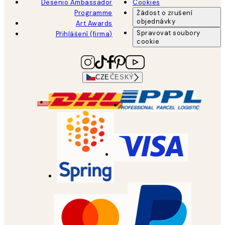
Desenio Ambassador
Cookies
Programme
Žádost o zrušení
objednávky
Art Awards
Spravovat soubory
Přihlášení (firma)
cookie
CZE
ČESKÝ