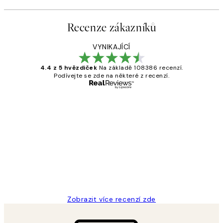
Recenze zákazníků
VYNIKAJÍCÍ
4.4 z 5 hvězdiček
Na základě 108386 recenzí.
Podívejte se zde na některé z recenzí.
Ověřený kupující
Recenze
zákazníků
Perfection
3 dub
Lucia D
Zobrazit více recenzí zde