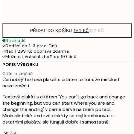
Frame
options
PŘIDAT DO KOŠÍKU
-
161 KČ
322 KČ
Na skladě
Dodání do 1-3 prac. Dnů
Nad 1 299 Kč doprava zdarma.
Možnost vrácení zboží do 90 dnů
POPIS VÝROBKU
Citát o změně
Černobílý textová plakát s citátem o tom, že minulost
nelze změnit
Textový plakát s citátem 'You can't go back and change
the beginning, but you can start where you are and
change the ending' v černé barvě na bílém pozadí.
Minimalistické textové plakáty se dají kombinovat s
ostatními plakáty, ale fungují dobře i samostatně.
15817-4