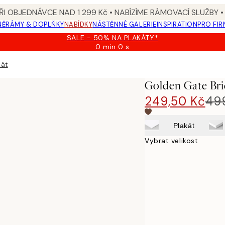
I OBJEDNÁVCE NAD 1 299 Kč • NABÍZÍME RÁMOVACÍ SLUŽBY •
NĚ
RÁMY & DOPLŇKY
NABÍDKY
NÁSTĚNNÉ GALERIE
INSPIRATION
PRO FIR
SALE - 50% NA PLAKÁTY*
0 min
0 s
Platné
do:
kát
2026-
08-
Golden Gate Bri
09
249,50 Kč
49
Plakát
Vybrat velikost