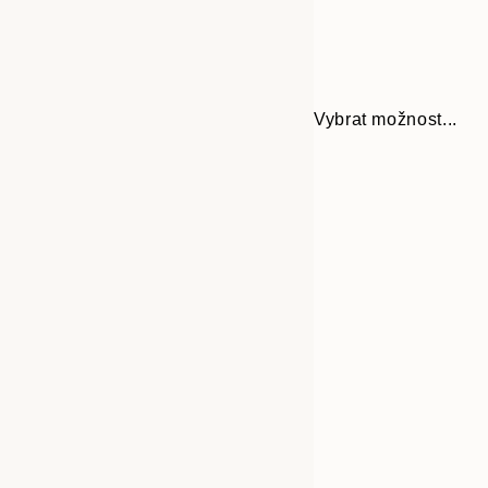
Vybrat možnost...
Frame
30x40 cm
options