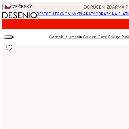
Skip
DORUČENÍ ZDARMA PŘ
CZE
ČESKÝ
to
BESTSELLERY
NOVINKY
PLAKÁTY
OBRAZY NA PLÁT
main
content.
▸
▸
Černobílé umění
Golden Gate Bridge Pla