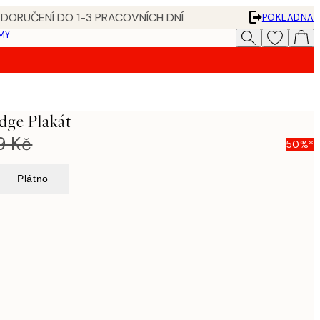
 DORUČENÍ DO 1-3 PRACOVNÍCH DNÍ
POKLADNA
MY
dge Plakát
9 Kč
50%*
Plátno