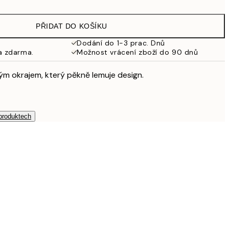
462,50 Kč
925 Kč
PŘIDAT DO KOŠÍKU
Dodání do 1-3 prac. Dnů
a zdarma.
Možnost vrácení zboží do 90 dnů
ílým okrajem, který pěkně lemuje design.
 produktech