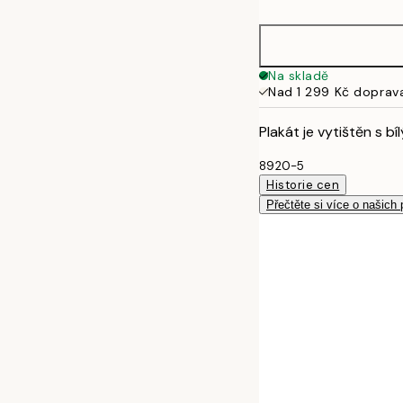
50x70 cm
Na skladě
Nad 1 299 Kč doprav
Plakát je vytištěn s b
8920-5
Historie cen
Přečtěte si více o našich