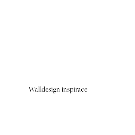
50%*
Citrus Cruise Plakát
Od 161 Kč
322 Kč
Walldesign inspirace