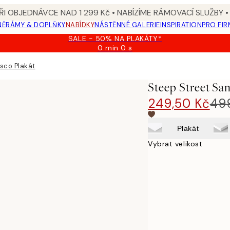
I OBJEDNÁVCE NAD 1 299 Kč • NABÍZÍME RÁMOVACÍ SLUŽBY •
NĚ
RÁMY & DOPLŇKY
NABÍDKY
NÁSTĚNNÉ GALERIE
INSPIRATION
PRO FIR
SALE - 50% NA PLAKÁTY*
0 min
0 s
Platné
do:
sco Plakát
2026-
08-
Steep Street San
09
249,50 Kč
49
Plakát
Vybrat velikost