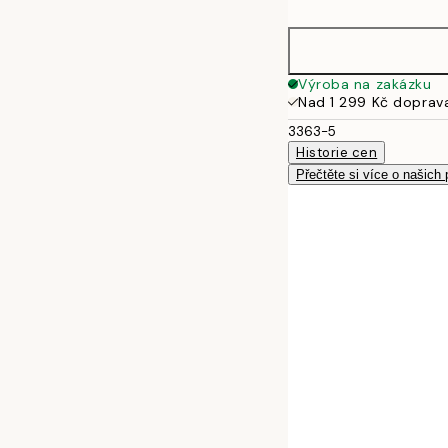
50x70 cm
Výroba na zakázku
Nad 1 299 Kč doprav
3363-5
Historie cen
Přečtěte si více o našich