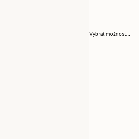
Vybrat možnost...
Frame
30x40 cm
options