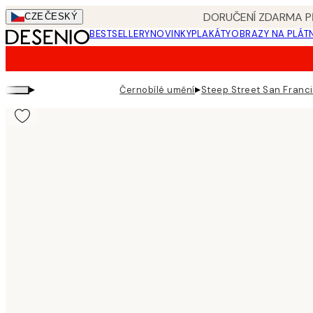
Skip
DORUČENÍ ZDARMA PŘ
CZE
ČESKÝ
to
BESTSELLERY
NOVINKY
PLAKÁTY
OBRAZY NA PLÁT
main
content.
▸
▸
Černobílé umění
Steep Street San Franci