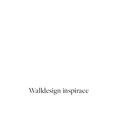
50%*
Arched Corridor Plakát
Od 161 Kč
322 Kč
Walldesign inspirace