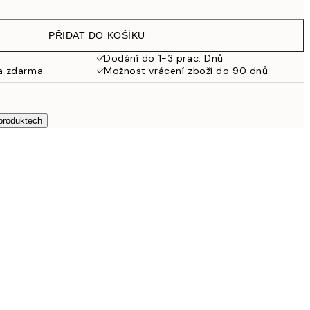
462,50 Kč
925 Kč
PŘIDAT DO KOŠÍKU
Dodání do 1-3 prac. Dnů
a zdarma.
Možnost vrácení zboží do 90 dnů
 produktech