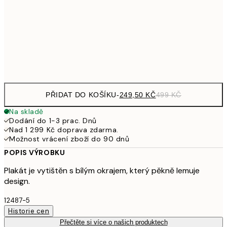
462,50
50x70 cm
92
Frame
options
PŘIDAT DO KOŠÍKU
-
249,50 KČ
499 KČ
Na skladě
Dodání do 1-3 prac. Dnů
Nad 1 299 Kč doprava zdarma.
Možnost vrácení zboží do 90 dnů
POPIS VÝROBKU
Plakát je vytištěn s bílým okrajem, který pěkně lemuje
design.
12487-5
Historie cen
Přečtěte si více o našich produktech