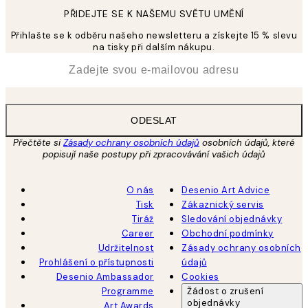
PŘIDEJTE SE K NAŠEMU SVĚTU UMĚNÍ
Přihlašte se k odběru našeho newsletteru a získejte 15 % slevu
na tisky při dalším nákupu.
*
Email
ODESLAT
Přečtěte si
Zásady ochrany osobních údajů
osobních údajů, které
popisují naše postupy při zpracovávání vašich údajů
O nás
Desenio Art Advice
Tisk
Zákaznický servis
Tiráž
Sledování objednávky
Career
Obchodní podmínky
Udržitelnost
Zásady ochrany osobních
Prohlášení o přístupnosti
údajů
Desenio Ambassador
Cookies
Programme
Žádost o zrušení
objednávky
Art Awards