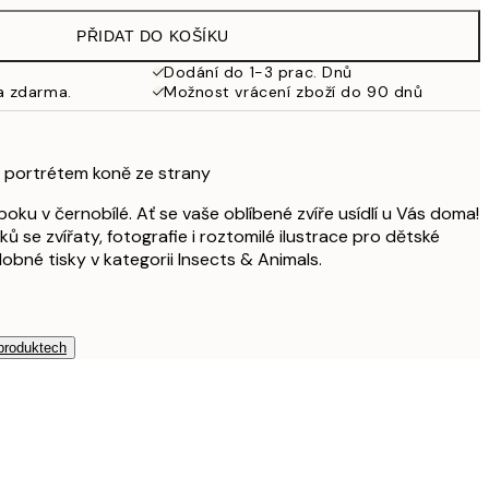
769 Kč
PŘIDAT DO KOŠÍKU
Dodání do 1-3 prac. Dnů
a zdarma.
Možnost vrácení zboží do 90 dnů
s portrétem koně ze strany
oku v černobílé. Ať se vaše oblíbené zvíře usídlí u Vás doma!
ů se zvířaty, fotografie i roztomilé ilustrace pro dětské
obné tisky v kategorii Insects & Animals.
 produktech