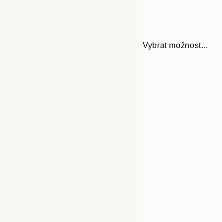
Vybrat možnost...
Frame
30x40 cm
options
50x70 cm