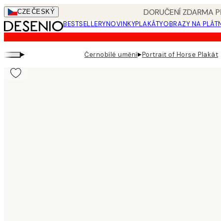
Skip
DORUČENÍ ZDARMA PŘ
CZE
ČESKÝ
to
BESTSELLERY
NOVINKY
PLAKÁTY
OBRAZY NA PLÁT
main
content.
▸
▸
Černobílé umění
Portrait of Horse Plakát