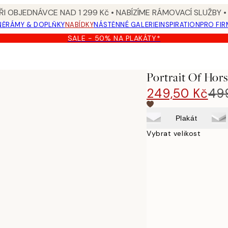
I OBJEDNÁVCE NAD 1 299 Kč • NABÍZÍME RÁMOVACÍ SLUŽBY •
NĚ
RÁMY & DOPLŇKY
NABÍDKY
NÁSTĚNNÉ GALERIE
INSPIRATION
PRO FIR
SALE - 50% NA PLAKÁTY*
Portrait Of Hors
249,50 Kč
49
Plakát
Vybrat velikost