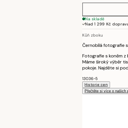
Na skladě
Nad 1 299 Kč doprav
Kůň zboku
Černobílá fotografie 
Fotografie s koněm z b
Máme široký výběr tisk
pokoje. Najděte si pod
13036-5
Historie cen
Přečtěte si více o našich