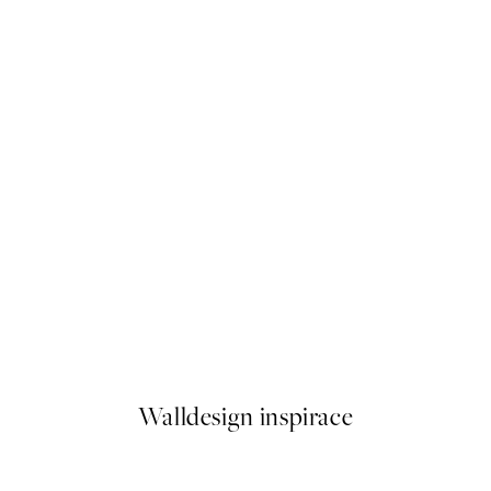
50%*
's Adventure Plakát
Hey Kitty Plakát
Od 249,50 Kč
499 Kč
Walldesign inspirace