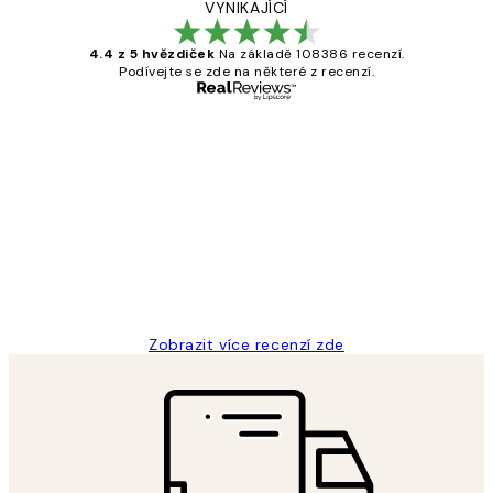
VYNIKAJÍCÍ
4.4 z 5 hvězdiček
Na základě 108386 recenzí.
Podívejte se zde na některé z recenzí.
Ověřený kupující
Recenze
zákazníků
Perfection
3 dub
Lucia D
Zobrazit více recenzí zde