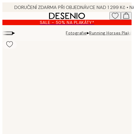
Skip
to
main
SALE - 50% NA PLAKÁTY*
content.
▸
▸
Fotografie
Running Horses Plaká
Product
images