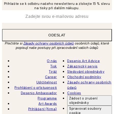
Přihlašte se k odběru našeho newsletteru a získejte 15 % slevu
na tisky při dalším nákupu.
*
Email
ODESLAT
Přečtěte si
Zásady ochrany osobních údajů
osobních údajů, které
popisují naše postupy při zpracovávání vašich údajů
O nás
Desenio Art Advice
Tisk
Zákaznický servis
Tiráž
Sledování objednávky
Career
Obchodní podmínky
Udržitelnost
Zásady ochrany osobních
Prohlášení o přístupnosti
údajů
Desenio Ambassador
Cookies
Programme
Žádost o zrušení
objednávky
Art Awards
Spravovat soubory
Přihlášení (firma)
cookie