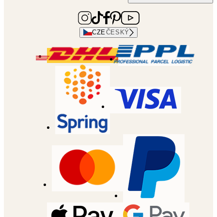
CZE
ČESKÝ