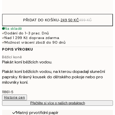
Frame
options
PŘIDAT DO KOŠÍKU
-
249,50 KČ
499 KČ
Na skladě
Dodání do 1-3 prac. Dnů
Nad 1 299 Kč doprava zdarma.
Možnost vrácení zboží do 90 dnů
POPIS VÝROBKU
Běžící koně
Plakát koní běžících vodou.
Plakát koní běžících vodou, na kterou dopadají sluneční
paprsky. Krásný kousek do dětského pokoje nebo pro
milovníky koní.
11861-5
Historie cen
Přečtěte si více o našich produktech
Matný prvotřídní papír