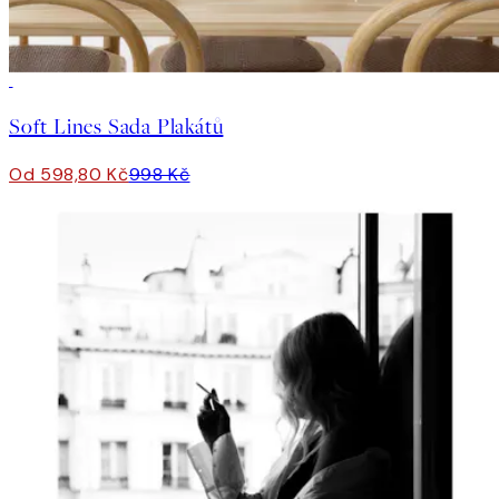
-40%
Soft Lines Sada Plakátů
Od 598,80 Kč
998 Kč