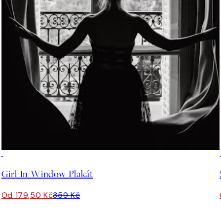
50%*
Girl In Window Plakát
Od 179,50 Kč
359 Kč