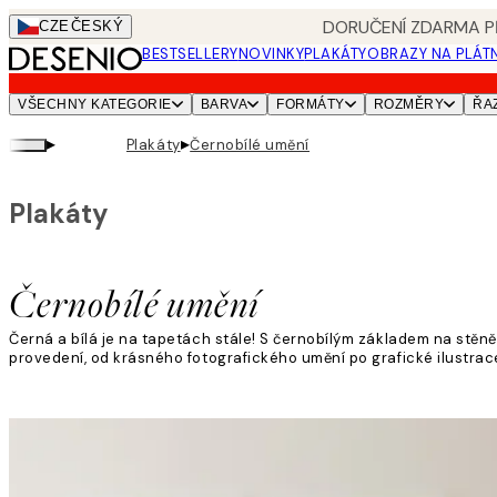
Skip
DORUČENÍ ZDARMA PŘ
CZE
ČESKÝ
to
BESTSELLERY
NOVINKY
PLAKÁTY
OBRAZY NA PLÁT
main
content.
VŠECHNY KATEGORIE
BARVA
FORMÁTY
ROZMĚRY
ŘA
▸
▸
Plakáty
Černobílé umění
Plakáty
Černobílé umění
Černá a bílá je na tapetách stále! S černobílým základem na stěn
provedení, od krásného fotografického umění po grafické ilustrace
Přečtěte si více