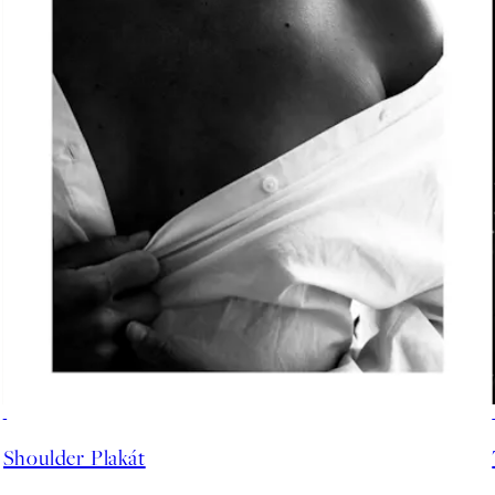
50%*
Shoulder Plakát