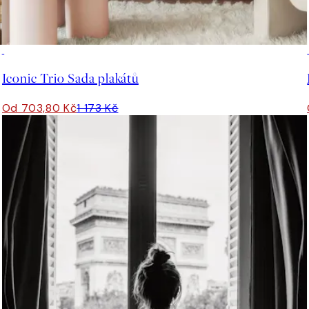
-40%
Iconic Trio Sada plakátů
Od 703,80 Kč
1 173 Kč