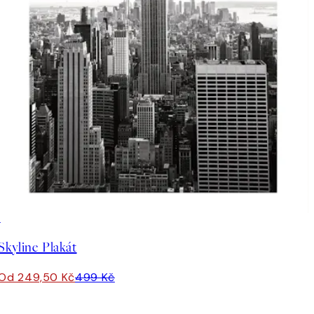
50%*
Skyline Plakát
Od 249,50 Kč
499 Kč