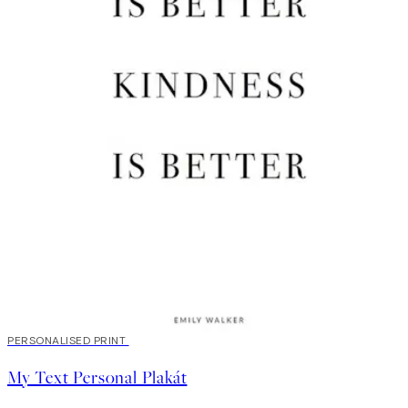
20%*
PERSONALISED PRINT
My Text Personal Plakát