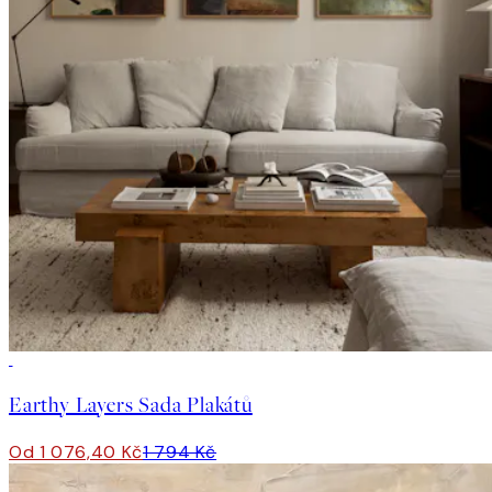
-40%
Earthy Layers Sada Plakátů
Od 1 076,40 Kč
1 794 Kč