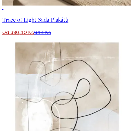
-40%
Trace of Light Sada Plakátů
Od 386,40 Kč
644 Kč