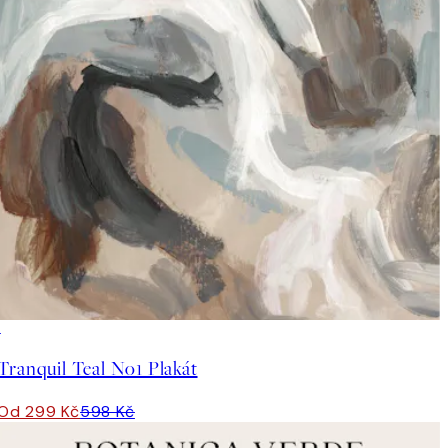
50%*
Tranquil Teal No1 Plakát
Od 299 Kč
598 Kč