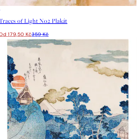
50%*
Traces of Light No2 Plakát
Od 179,50 Kč
359 Kč