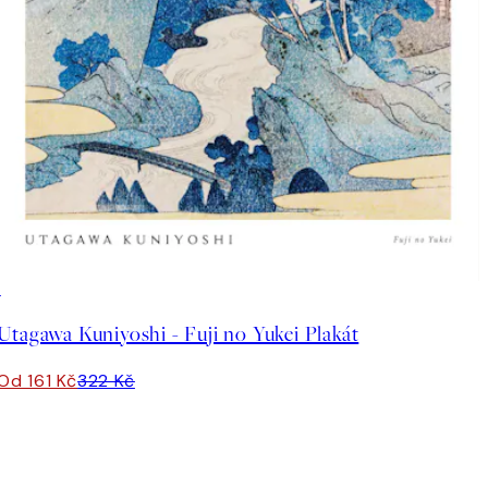
50%*
Utagawa Kuniyoshi - Fuji no Yukei Plakát
Od 161 Kč
322 Kč