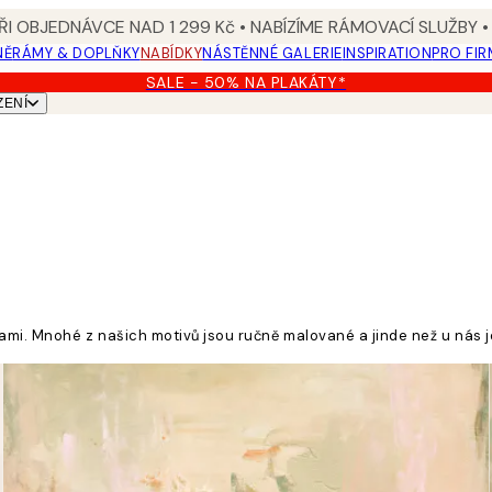
I OBJEDNÁVCE NAD 1 299 Kč • NABÍZÍME RÁMOVACÍ SLUŽBY •
NĚ
RÁMY & DOPLŇKY
NABÍDKY
NÁSTĚNNÉ GALERIE
INSPIRATION
PRO FIR
SALE - 50% NA PLAKÁTY*
ZENÍ
ami. Mnohé z našich motivů jsou ručně malované a jinde než u nás j