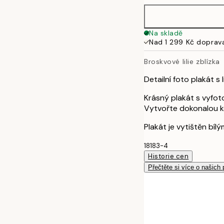
50x70 cm
Na skladě
Nad 1 299 Kč doprav
Broskvové lilie zblízka
Detailní foto plakát s
Krásný plakát s vyfoto
Vytvořte dokonalou ko
Plakát je vytištěn bíl
18183-4
Historie cen
Přečtěte si více o našich