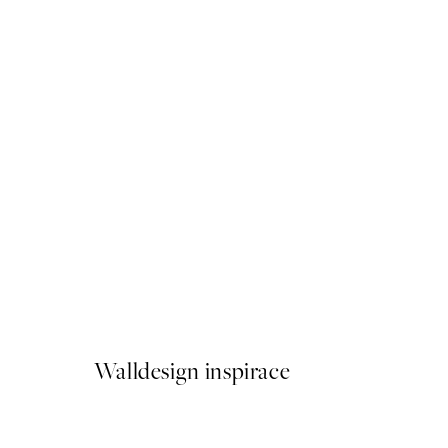
50%*
Soft Red Flowers Plakát
Od 179,50 Kč
359 Kč
Walldesign inspirace