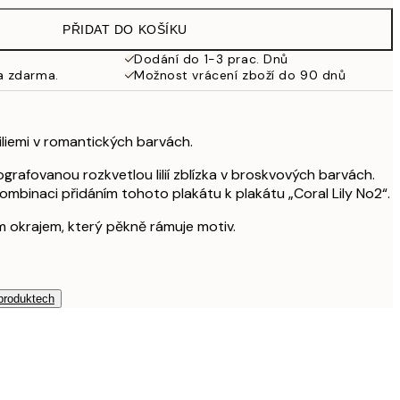
499 Kč
PŘIDAT DO KOŠÍKU
462,50 Kč
925 Kč
Dodání do 1-3 prac. Dnů
a zdarma.
Možnost vrácení zboží do 90 dnů
 liliemi v romantických barvách.
grafovanou rozkvetlou lilií zblízka v broskvových barvách.
mbinaci přidáním tohoto plakátu k plakátu „Coral Lily No2“.
ým okrajem, který pěkně rámuje motiv.
 produktech