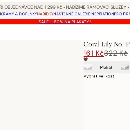
I OBJEDNÁVCE NAD 1 299 Kč • NABÍZÍME RÁMOVACÍ SLUŽBY •
NĚ
RÁMY & DOPLŇKY
NABÍDKY
NÁSTĚNNÉ GALERIE
INSPIRATION
PRO FIR
SALE - 50% NA PLAKÁTY*
Coral Lily No1 P
161 Kč
322 Kč
Plakát
Vybrat velikost