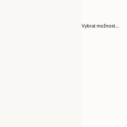
Vybrat možnost...
Frame
21x30 cm
options
30x40 cm