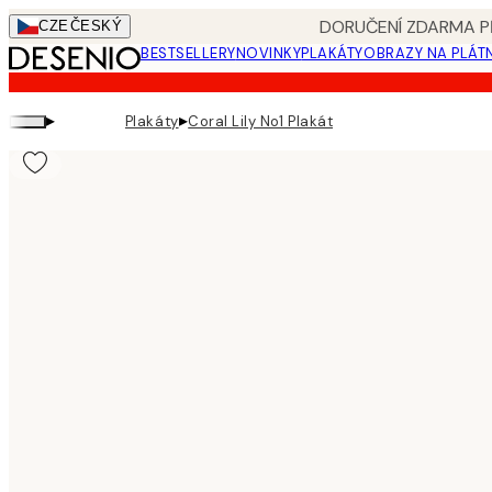
Skip
DORUČENÍ ZDARMA PŘ
CZE
ČESKÝ
to
BESTSELLERY
NOVINKY
PLAKÁTY
OBRAZY NA PLÁT
main
content.
▸
▸
Plakáty
Coral Lily No1 Plakát