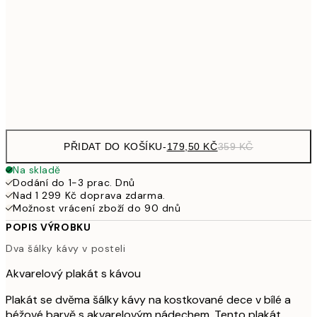
30x40 cm
59
489,50
50x70 cm
97
Frame
options
PŘIDAT DO KOŠÍKU
-
179,50 KČ
359 KČ
Na skladě
Dodání do 1-3 prac. Dnů
Nad 1 299 Kč doprava zdarma.
Možnost vrácení zboží do 90 dnů
POPIS VÝROBKU
Dva šálky kávy v posteli
Akvarelový plakát s kávou
Plakát se dvěma šálky kávy na kostkované dece v bílé a
béžové barvě s akvarelovým nádechem. Tento plakát