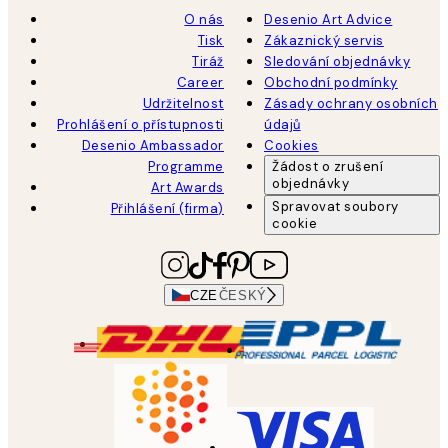
O nás
Desenio Art Advice
Tisk
Zákaznický servis
Tiráž
Sledování objednávky
Career
Obchodní podmínky
Udržitelnost
Zásady ochrany osobních
Prohlášení o přístupnosti
údajů
Desenio Ambassador
Cookies
Programme
Žádost o zrušení
objednávky
Art Awards
Spravovat soubory
Přihlášení (firma)
cookie
CZE
ČESKÝ