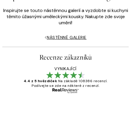
Inspirujte se touto nástěnnou galerií a vyzdobte si kuchyni
těmito úžasnými uměleckými kousky. Nakupte zde svoje
umění!
NÁSTĚNNÉ GALERIE
Recenze zákazníků
VYNIKAJÍCÍ
4.4 z 5 hvězdiček
Na základě 108386 recenzí.
Podívejte se zde na některé z recenzí.
Ověřený kupující
Recenze
zákazníků
Perfection