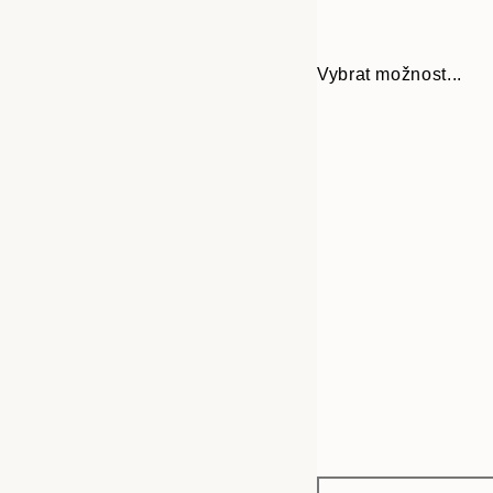
Vybrat možnost...
Frame
21x30 cm
options
30x40 cm