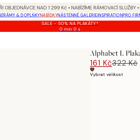
I OBJEDNÁVCE NAD 1 299 Kč • NABÍZÍME RÁMOVACÍ SLUŽBY •
NĚ
RÁMY & DOPLŇKY
NABÍDKY
NÁSTĚNNÉ GALERIE
INSPIRATION
PRO FIR
SALE - 50% NA PLAKÁTY*
0 min
0 s
Platné
do:
2026-
08-
Alphabet L Plak
09
161 Kč
322 Kč
Vybrat velikost