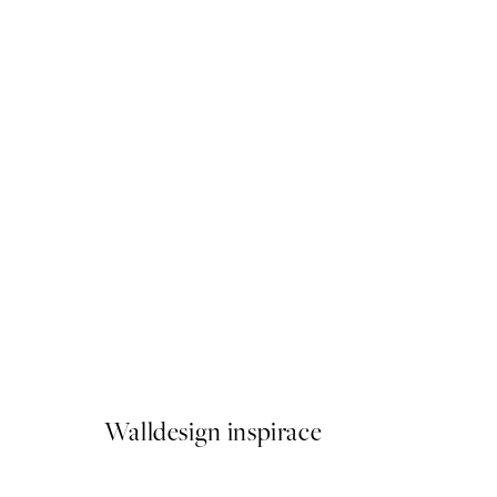
50%*
Animals of the World Map 
Od 161 Kč
322 Kč
Walldesign inspirace