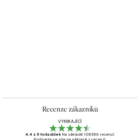
Recenze zákazníků
VYNIKAJÍCÍ
4.4 z 5 hvězdiček
Na základě 108386 recenzí.
Podívejte se zde na některé z recenzí.