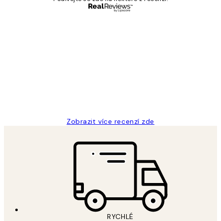
Ověřený kupující
Recenze
zákazníků
Perfection
3 dub
Lucia D
Zobrazit více recenzí zde
RYCHLÉ