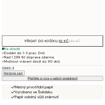
249,50
30x40 cm
49
Frame
options
PŘIDAT DO KOŠÍKU
-
92 KČ
184 KČ
Na skladě
Dodání do 1-3 prac. Dnů
Nad 1 299 Kč doprava zdarma.
Možnost vrácení zboží do 90 dnů
12683-3
Historie cen
Přečtěte si více o našich produktech
Matný prvotřídní papír
Vyrobeno ve Švédsku
Papír odolný vůči stárnutí