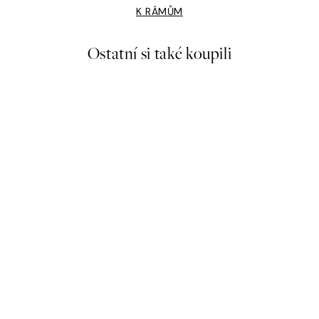
K RÁMŮM
Ostatní si také koupili