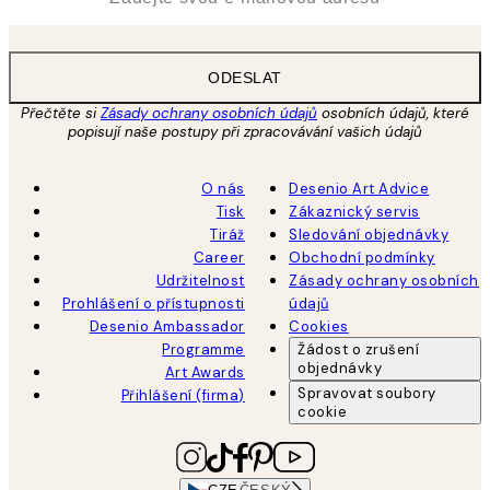
ODESLAT
Přečtěte si
Zásady ochrany osobních údajů
osobních údajů, které
popisují naše postupy při zpracovávání vašich údajů
O nás
Desenio Art Advice
Tisk
Zákaznický servis
Tiráž
Sledování objednávky
Career
Obchodní podmínky
Udržitelnost
Zásady ochrany osobních
Prohlášení o přístupnosti
údajů
Desenio Ambassador
Cookies
Programme
Žádost o zrušení
objednávky
Art Awards
Spravovat soubory
Přihlášení (firma)
cookie