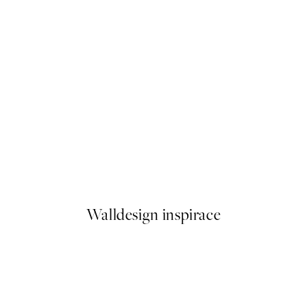
50%*
the Horse Plakát
Hello Sunshine Plakát
Od 161 Kč
322 Kč
Walldesign inspirace