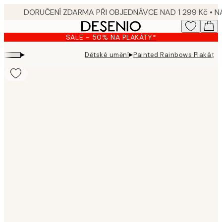
Skip
to
main
SALE - 50% NA PLAKÁTY*
content.
▸
▸
Dětské umění
Painted Rainbows Plakát
Product
images