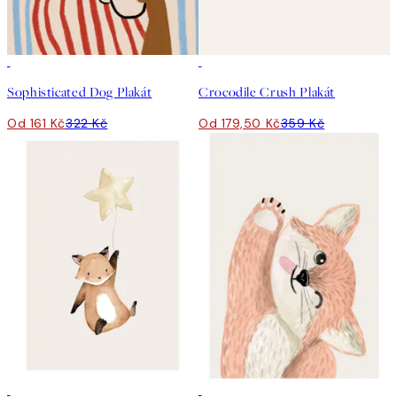
50%*
50%*
Sophisticated Dog Plakát
Crocodile Crush Plakát
Od 161 Kč
322 Kč
Od 179,50 Kč
359 Kč
50%*
50%*