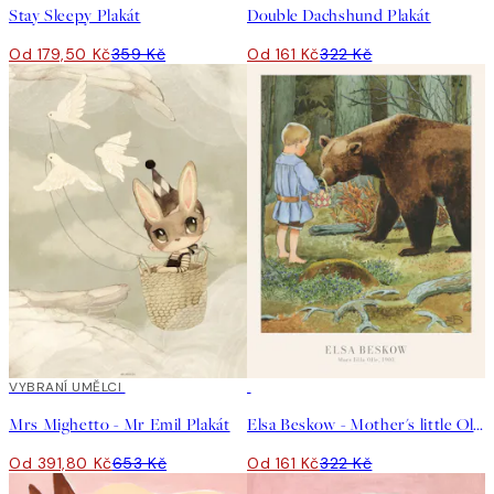
Stay Sleepy Plakát
Double Dachshund Plakát
Od 179,50 Kč
359 Kč
Od 161 Kč
322 Kč
40%*
VYBRANÍ UMĚLCI
50%*
Mrs Mighetto - Mr Emil Plakát
Elsa Beskow - Mother's little Olle Plakát
Od 391,80 Kč
653 Kč
Od 161 Kč
322 Kč