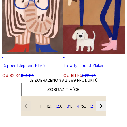
50%*
50%*
Dapper Elephant Plakát
Howdy Hound Plakát
Od 92 Kč
184 Kč
Od 161 Kč
322 Kč
JE ZOBRAZENO 36 Z 399 PRODUKTŮ
ZOBRAZIT VÍCE
1
2
3
4
…
12