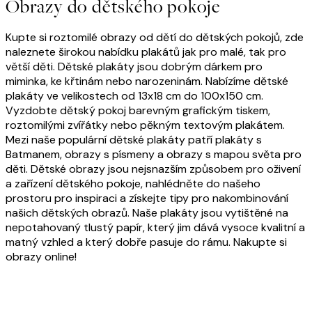
Obrazy do dětského pokoje
Kupte si roztomilé obrazy od dětí do dětských pokojů, zde
naleznete širokou nabídku plakátů jak pro malé, tak pro
větší děti. Dětské plakáty jsou dobrým dárkem pro
miminka, ke křtinám nebo narozeninám. Nabízíme dětské
plakáty ve velikostech od 13x18 cm do
100x150 cm
.
Vyzdobte dětský pokoj barevným grafickým tiskem,
roztomilými zvířátky nebo pěkným textovým plakátem.
Mezi naše populární dětské plakáty patří plakáty s
Batmanem, obrazy s písmeny a obrazy s mapou světa pro
děti. Dětské obrazy jsou nejsnazším způsobem pro oživení
a zařízení dětského pokoje, nahlédněte do našeho
prostoru pro inspiraci a získejte tipy pro nakombinování
našich dětských obrazů. Naše plakáty jsou vytištěné na
nepotahovaný tlustý papír, který jim dává vysoce kvalitní a
matný vzhled a který dobře pasuje do rámu. Nakupte si
obrazy online!