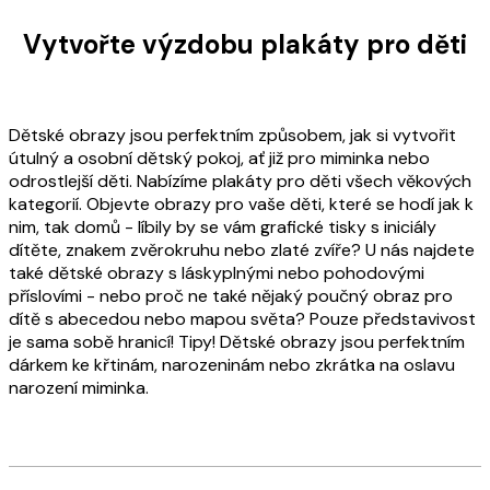
Vytvořte výzdobu plakáty pro děti
Dětské obrazy jsou perfektním způsobem, jak si vytvořit
útulný a osobní dětský pokoj, ať již pro miminka nebo
odrostlejší děti. Nabízíme plakáty pro děti všech věkových
kategorií. Objevte obrazy pro vaše děti, které se hodí jak k
nim, tak domů - líbily by se vám grafické tisky s iniciály
dítěte, znakem zvěrokruhu nebo zlaté zvíře? U nás najdete
také dětské obrazy s láskyplnými nebo pohodovými
příslovími - nebo proč ne také nějaký poučný obraz pro
dítě s abecedou nebo mapou světa? Pouze představivost
je sama sobě hranicí! Tipy! Dětské obrazy jsou perfektním
dárkem ke křtinám, narozeninám nebo zkrátka na oslavu
narození miminka.