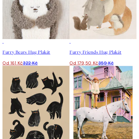
50%*
50%*
Furry Bears Hug Plakát
Furry Friends Hug Plakát
Od 161 Kč
322 Kč
Od 179,50 Kč
359 Kč