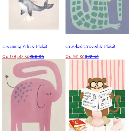
50%*
50%*
Dreaming Whale Plakát
Crooked Crocodile Plakát
Od 179,50 Kč
359 Kč
Od 161 Kč
322 Kč