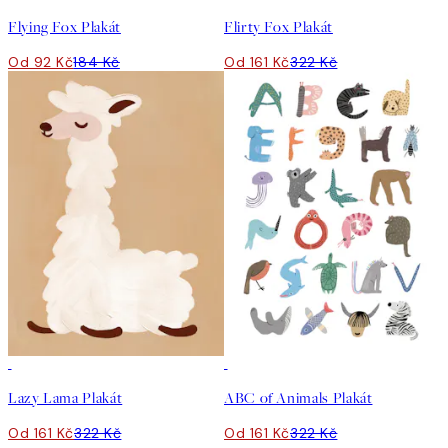
Flying Fox Plakát
Flirty Fox Plakát
Od 92 Kč
184 Kč
Od 161 Kč
322 Kč
50%*
50%*
Lazy Lama Plakát
ABC of Animals Plakát
Od 161 Kč
322 Kč
Od 161 Kč
322 Kč