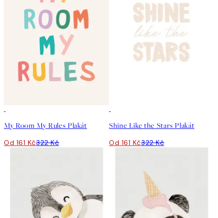
50%*
50%*
My Room My Rules Plakát
Shine Like the Stars Plakát
Od 161 Kč
322 Kč
Od 161 Kč
322 Kč