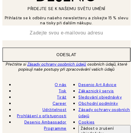
PŘIDEJTE SE K NAŠEMU SVĚTU UMĚNÍ
Přihlašte se k odběru našeho newsletteru a získejte 15 % slevu
na tisky při dalším nákupu.
*
Email
ODESLAT
Přečtěte si
Zásady ochrany osobních údajů
osobních údajů, které
popisují naše postupy při zpracovávání vašich údajů
O nás
Desenio Art Advice
Tisk
Zákaznický servis
Tiráž
Sledování objednávky
Career
Obchodní podmínky
Udržitelnost
Zásady ochrany osobních
Prohlášení o přístupnosti
údajů
Desenio Ambassador
Cookies
Programme
Žádost o zrušení