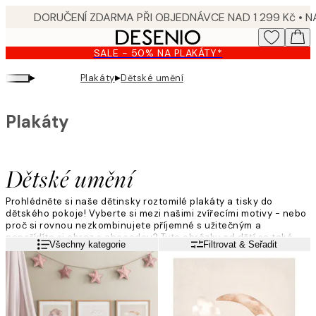
Skip
to
main
SALE - 50% NA PLAKÁTY*
content.
▸
▸
Plakáty
Dětské umění
Plakáty
Dětské umění
Prohlédněte si naše dětinsky roztomilé plakáty a tisky do
dětského pokoje! Vyberte si mezi našimi zvířecími motivy - nebo
proč si rovnou nezkombinujete příjemné s užitečným a
nepořídíte si obraz s abecedou? Tyto obrázky od dětí se také
Přečtěte si více
Všechny kategorie
Filtrovat & Seřadit
hodí jako fajn dárek ke křtinám nebo k narozeninám!