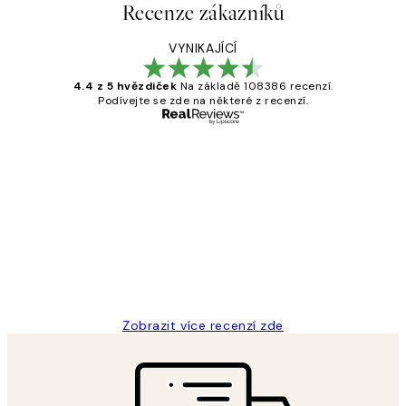
Recenze zákazníků
VYNIKAJÍCÍ
4.4 z 5 hvězdiček
Na základě 108386 recenzí.
Podívejte se zde na některé z recenzí.
Ověřený kupující
Recenze
zákazníků
Perfection
3 dub
Lucia D
Zobrazit více recenzí zde