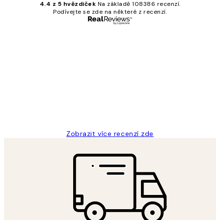
4.4 z 5 hvězdiček
Na základě 108386 recenzí.
Podívejte se zde na některé z recenzí.
Ověřený kupující
Recenze
zákazníků
Perfection
3 dub
Lucia D
Zobrazit více recenzí zde