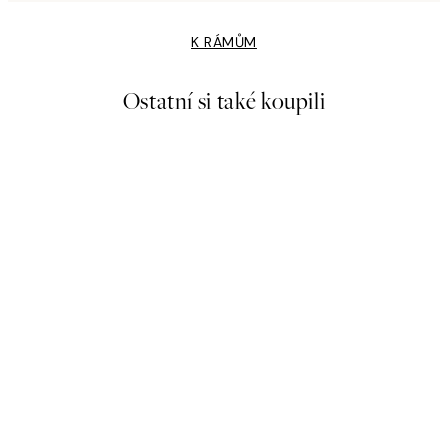
K RÁMŮM
Ostatní si také koupili