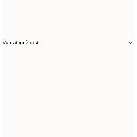
Vybrat možnost...
161
21x30 cm