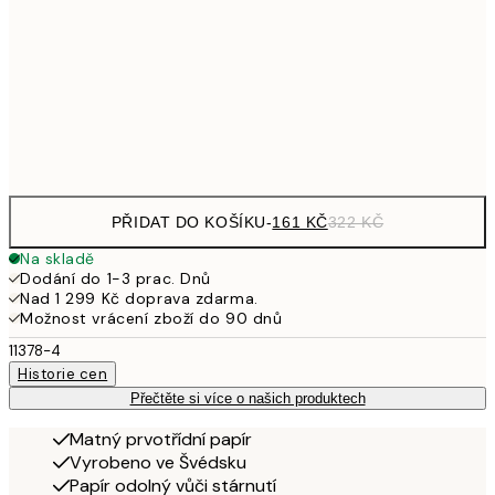
32
249,50
30x40 cm
49
Frame
options
PŘIDAT DO KOŠÍKU
-
161 KČ
322 KČ
Na skladě
Dodání do 1-3 prac. Dnů
Nad 1 299 Kč doprava zdarma.
Možnost vrácení zboží do 90 dnů
11378-4
Historie cen
Přečtěte si více o našich produktech
Matný prvotřídní papír
Vyrobeno ve Švédsku
Papír odolný vůči stárnutí