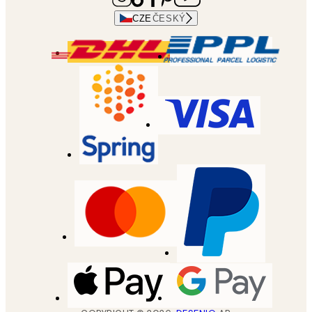
CZE
ČESKÝ