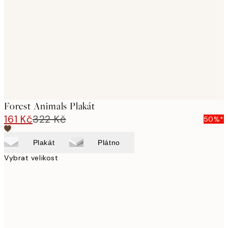
images
Forest Animals Plakát
161 Kč
322 Kč
50%*
Plakát
Plátno
Vybrat velikost