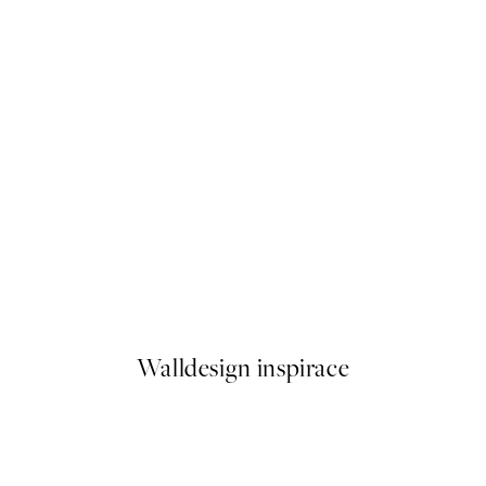
50%*
See the Good Plakát
Od 92 Kč
184 Kč
Walldesign inspirace