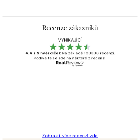
Recenze zákazníků
VYNIKAJÍCÍ
4.4 z 5 hvězdiček
Na základě 108386 recenzí.
Podívejte se zde na některé z recenzí.
Ověřený kupující
Recenze
zákazníků
Perfection
3 dub
Lucia D
Zobrazit více recenzí zde