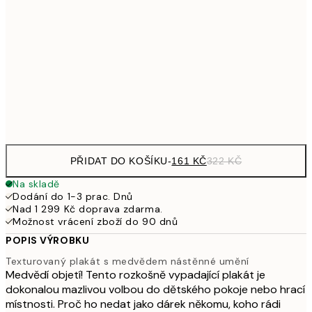
249,50
30x40 cm
49
462,50
50x70 cm
92
Frame
options
PŘIDAT DO KOŠÍKU
-
161 KČ
322 KČ
Na skladě
Dodání do 1-3 prac. Dnů
Nad 1 299 Kč doprava zdarma.
Možnost vrácení zboží do 90 dnů
POPIS VÝROBKU
Texturovaný plakát s medvědem nástěnné umění
Medvědí objetí! Tento rozkošně vypadající plakát je
dokonalou mazlivou volbou do dětského pokoje nebo hrací
místnosti. Proč ho nedat jako dárek někomu, koho rádi