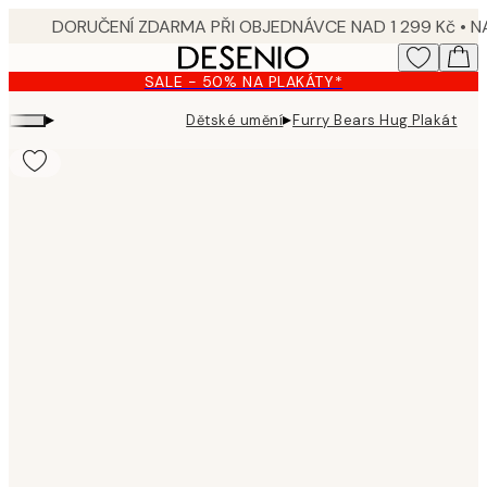
Skip
to
main
SALE - 50% NA PLAKÁTY*
content.
▸
▸
Dětské umění
Furry Bears Hug Plakát
Product
images