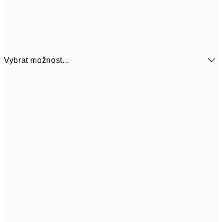
Vybrat možnost...
161
21x30 cm
32