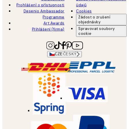
Prohlášení o přístupnosti
údajů
Desenio Ambassador
Cookies
Programme
Žádost o zrušení
objednávky
Art Awards
Spravovat soubory
Přihlášení (firma)
cookie
CZE
ČESKÝ