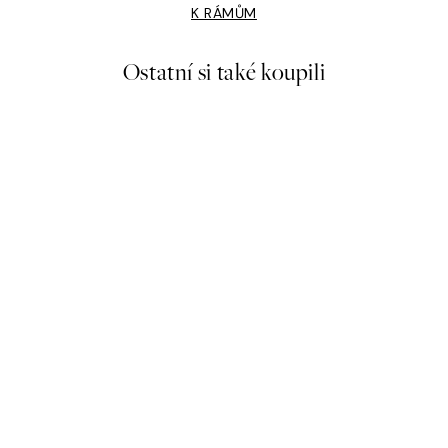
K RÁMŮM
Ostatní si také koupili