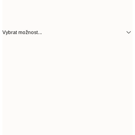
Vybrat možnost...
92
13x18 cm
18