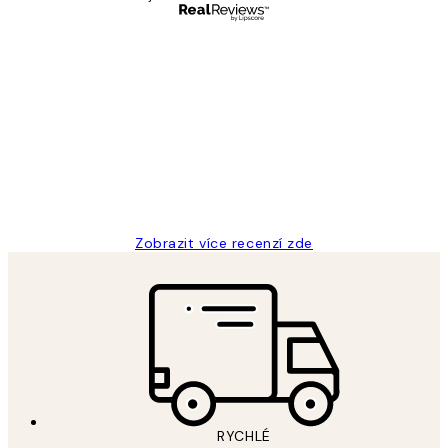
Ověřený kupující
Recenze
zákazníků
Perfection
3 dub
Lucia D
Zobrazit více recenzí zde
RYCHLÉ