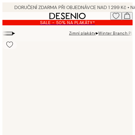
Skip
to
main
SALE - 50% NA PLAKÁTY*
content.
▸
▸
Zimní plakáty
Winter Branch Pla
Product
images