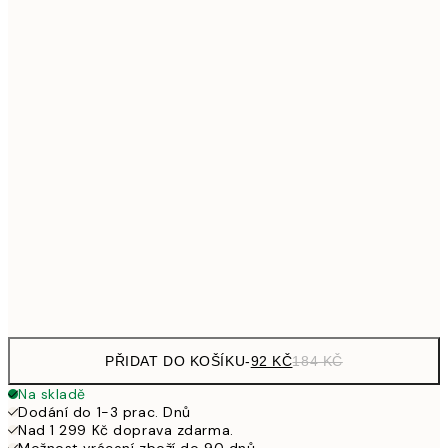
179,50
21x30 cm
35
299
30x40 cm
59
353,50
40x50 cm
70
489,50
50x70 cm
97
653,50
70x100 cm
1 30
Frame
options
PŘIDAT DO KOŠÍKU
-
92 KČ
184 KČ
Na skladě
Dodání do 1-3 prac. Dnů
Nad 1 299 Kč doprava zdarma.