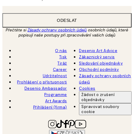
ODESLAT
Přečtěte si
Zásady ochrany osobních údajů
osobních údajů, které
popisují naše postupy při zpracovávání vašich údajů
O nás
Desenio Art Advice
Tisk
Zákaznický servis
Tiráž
Sledování objednávky
Career
Obchodní podmínky
Udržitelnost
Zásady ochrany osobních
Prohlášení o přístupnosti
údajů
Desenio Ambassador
Cookies
Programme
Žádost o zrušení
objednávky
Art Awards
Spravovat soubory
Přihlášení (firma)
cookie
CZE
ČESKÝ