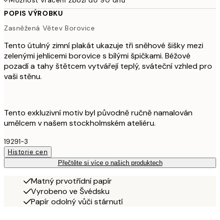
Možnost vrácení zboží do 90 dnů
POPIS VÝROBKU
Zasněžená Větev Borovice
Tento útulný zimní plakát ukazuje tři sněhové šišky mezi
zelenými jehlicemi borovice s bílými špičkami. Béžové
pozadí a tahy štětcem vytvářejí teplý, sváteční vzhled pro
vaši stěnu.
Tento exkluzivní motiv byl původně ručně namalován
umělcem v našem stockholmském ateliéru.
19291-3
Historie cen
Přečtěte si více o našich produktech
Matný prvotřídní papír
Vyrobeno ve Švédsku
Papír odolný vůči stárnutí