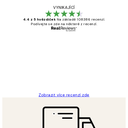
VYNIKAJÍCÍ
4.4 z 5 hvězdiček
Na základě 108386 recenzí.
Podívejte se zde na některé z recenzí.
Ověřený kupující
Recenze
zákazníků
Perfection
3 dub
Lucia D
Zobrazit více recenzí zde