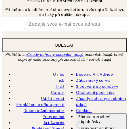
PŘIDEJTE SE K NAŠEMU SVĚTU UMĚNÍ
Přihlašte se k odběru našeho newsletteru a získejte 15 % slevu
na tisky při dalším nákupu.
*
Email
ODESLAT
Přečtěte si
Zásady ochrany osobních údajů
osobních údajů, které
popisují naše postupy při zpracovávání vašich údajů
O nás
Desenio Art Advice
Tisk
Zákaznický servis
Tiráž
Sledování objednávky
Career
Obchodní podmínky
Udržitelnost
Zásady ochrany osobních
Prohlášení o přístupnosti
údajů
Desenio Ambassador
Cookies
Programme
Žádost o zrušení
objednávky
Art Awards
Spravovat soubory
Přihlášení (firma)