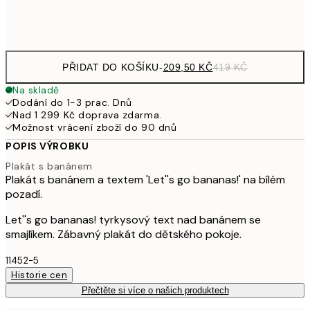
Frame
options
PŘIDAT DO KOŠÍKU
-
209,50 KČ
419 KČ
Na skladě
Dodání do 1-3 prac. Dnů
Nad 1 299 Kč doprava zdarma.
Možnost vrácení zboží do 90 dnů
POPIS VÝROBKU
Plakát s banánem
Plakát s banánem a textem 'Let''s go bananas!' na bílém
pozadí.
Let''s go bananas! tyrkysový text nad banánem se
smajlíkem. Zábavný plakát do dětského pokoje.
11452-5
Historie cen
Přečtěte si více o našich produktech