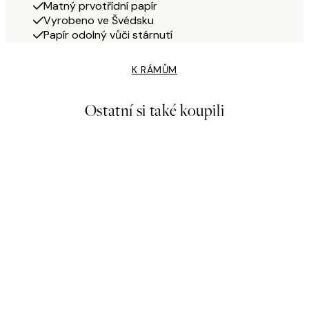
Matný prvotřídní papír
Vyrobeno ve Švédsku
Papír odolný vůči stárnutí
K RÁMŮM
Ostatní si také koupili