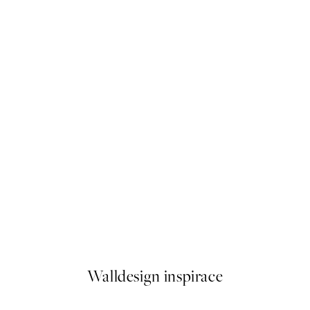
50%*
ap Plakát
Dinosaurs Plakát
Od 249,50 Kč
499 Kč
Walldesign inspirace