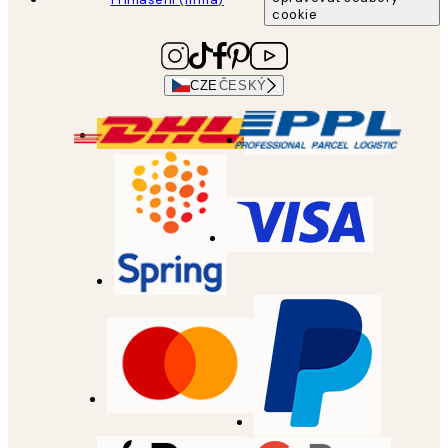
cookie
CZE
ČESKÝ