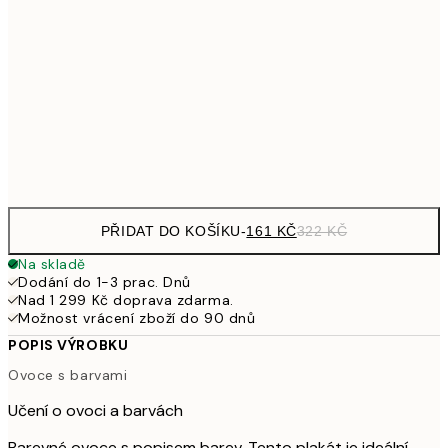
249,50
30x40 cm
49
462,50
50x70 cm
92
Frame
options
PŘIDAT DO KOŠÍKU
-
161 KČ
322 KČ
Na skladě
Dodání do 1-3 prac. Dnů
Nad 1 299 Kč doprava zdarma.
Možnost vrácení zboží do 90 dnů
POPIS VÝROBKU
Ovoce s barvami
Učení o ovoci a barvách
Barevné ovoce s popisem barev. Tento plakát je ideální