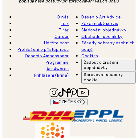
popisují naše postupy při zpracovávání vašich údajů
O nás
Desenio Art Advice
Tisk
Zákaznický servis
Tiráž
Sledování objednávky
Career
Obchodní podmínky
Udržitelnost
Zásady ochrany osobních
Prohlášení o přístupnosti
údajů
Desenio Ambassador
Cookies
Programme
Žádost o zrušení
objednávky
Art Awards
Spravovat soubory
Přihlášení (firma)
cookie
CZE
ČESKÝ