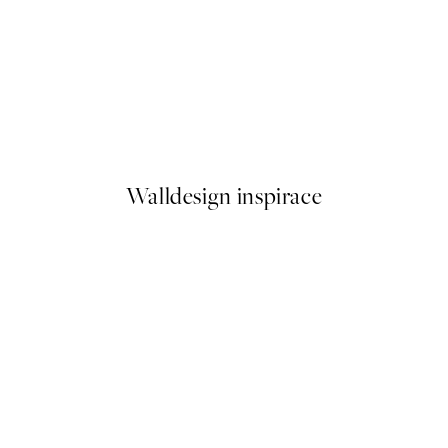
50%*
Hello Sunshine Plakát
Od 161 Kč
322 Kč
Walldesign inspirace