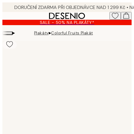
Skip
to
main
SALE - 50% NA PLAKÁTY*
content.
▸
▸
Plakáty
Colorful Fruits Plakát
Product
images