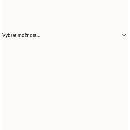
Vybrat možnost...
161
21x30 cm
32