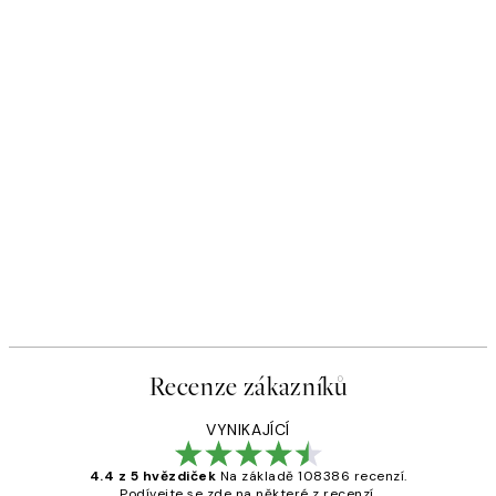
Recenze zákazníků
VYNIKAJÍCÍ
4.4 z 5 hvězdiček
Na základě 108386 recenzí.
Podívejte se zde na některé z recenzí.