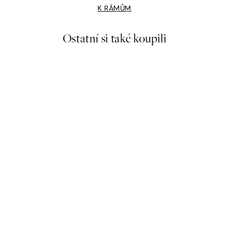
K RÁMŮM
Ostatní si také koupili