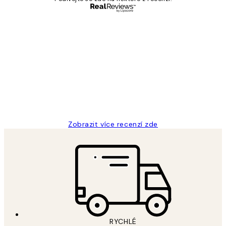
Ověřený kupující
Recenze
zákazníků
Perfection
3 dub
Lucia D
Zobrazit více recenzí zde
RYCHLÉ