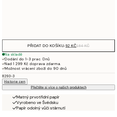
462,50
50x70 cm
92
Frame
options
PŘIDAT DO KOŠÍKU
-
92 KČ
184 KČ
Na skladě
Dodání do 1-3 prac. Dnů
Nad 1 299 Kč doprava zdarma.
Možnost vrácení zboží do 90 dnů
8293-3
Historie cen
Přečtěte si více o našich produktech
Matný prvotřídní papír
Vyrobeno ve Švédsku
Papír odolný vůči stárnutí