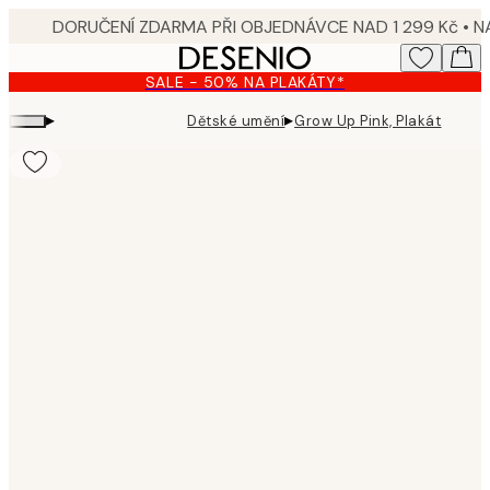
Skip
to
main
SALE - 50% NA PLAKÁTY*
content.
▸
▸
Dětské umění
Grow Up Pink, Plakát
Product
images