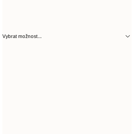
Vybrat možnost...
161
21x30 cm
32