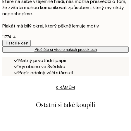
které na sebe vzájemně hledí, nás možná přesvědčí o tom,
že zvířata mohou komunikovat způsobem, který my nikdy
nepochopíme.
Plakát má bílý okraj, který pěkně lemuje motiv.
11774-4
Historie cen
Přečtěte si více o našich produktech
Matný prvotřídní papír
Vyrobeno ve Švédsku
Papír odolný vůči stárnutí
K RÁMŮM
Ostatní si také koupili