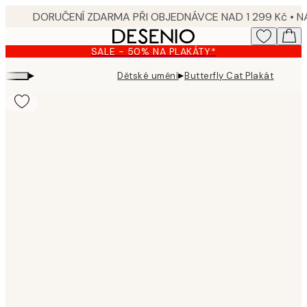
Skip
to
main
SALE - 50% NA PLAKÁTY*
content.
▸
▸
Dětské umění
Butterfly Cat Plakát
Product
images