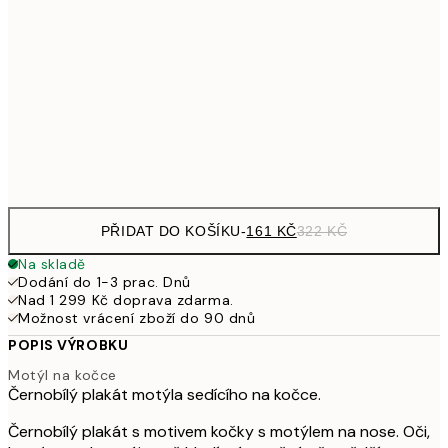
249,50
30x40 cm
49
462,50
50x70 cm
92
Frame
options
PŘIDAT DO KOŠÍKU
-
161 KČ
322 KČ
Na skladě
Dodání do 1-3 prac. Dnů
Nad 1 299 Kč doprava zdarma.
Možnost vrácení zboží do 90 dnů
POPIS VÝROBKU
Motýl na kočce
Černobílý plakát motýla sedícího na kočce.
Černobílý plakát s motivem kočky s motýlem na nose. Oči,