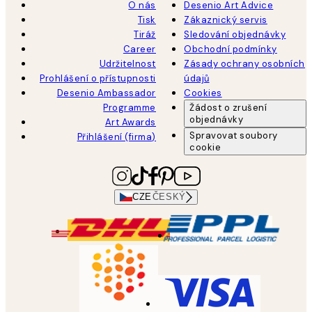
O nás
Desenio Art Advice
Tisk
Zákaznický servis
Tiráž
Sledování objednávky
Career
Obchodní podmínky
Udržitelnost
Zásady ochrany osobních
Prohlášení o přístupnosti
údajů
Desenio Ambassador
Cookies
Programme
Žádost o zrušení
objednávky
Art Awards
Spravovat soubory
Přihlášení (firma)
cookie
CZE
ČESKÝ