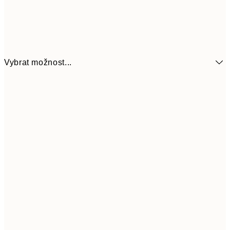
Vybrat možnost...
161
21x30 cm
32