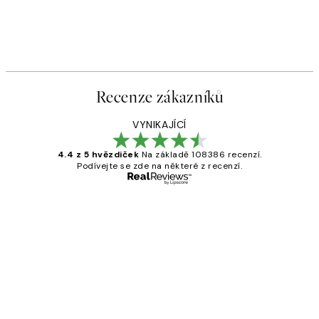
Recenze zákazníků
VYNIKAJÍCÍ
4.4 z 5 hvězdiček
Na základě 108386 recenzí.
Podívejte se zde na některé z recenzí.
Ověřený kupující
Recenze
zákazníků
Perfection
3 dub
Lucia D