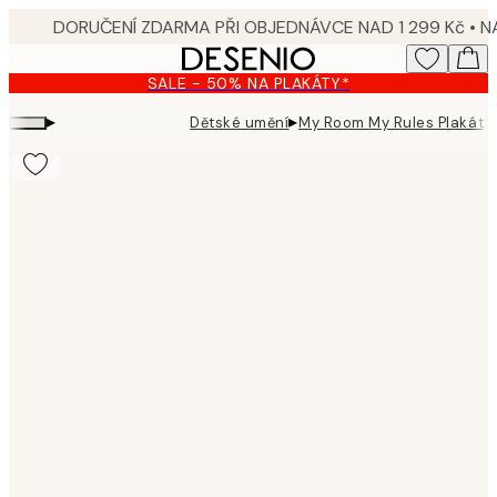
Skip
to
main
SALE - 50% NA PLAKÁTY*
content.
▸
▸
Dětské umění
My Room My Rules Plakát
Product
images