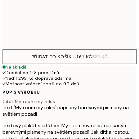
249,50
30x40 cm
49
Frame
options
PŘIDAT DO KOŠÍKU
-
161 KČ
322 KČ
Na skladě
Dodání do 1-3 prac. Dnů
Nad 1 299 Kč doprava zdarma.
Možnost vrácení zboží do 90 dnů
POPIS VÝROBKU
Citát My room my rules
Text 'My room my rules' napsaný barevnými písmeny na
světlém pozadí
Textový plakát s citátem 'My room my rules' napsaným
barevnými písmeny na světlém pozadí. Jak dítka rostou,
potřebují vlastní prostor, proto jim tento plakát bude více