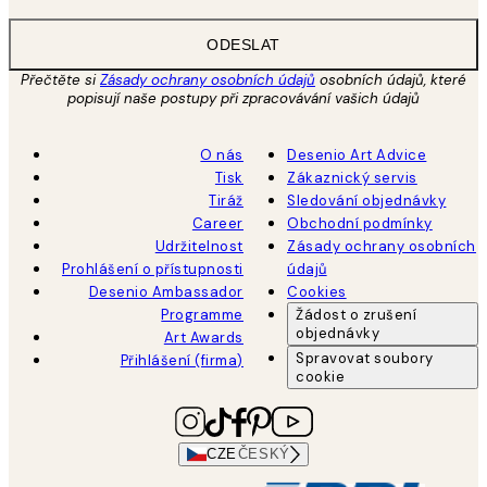
ODESLAT
Přečtěte si
Zásady ochrany osobních údajů
osobních údajů, které
popisují naše postupy při zpracovávání vašich údajů
O nás
Desenio Art Advice
Tisk
Zákaznický servis
Tiráž
Sledování objednávky
Career
Obchodní podmínky
Udržitelnost
Zásady ochrany osobních
Prohlášení o přístupnosti
údajů
Desenio Ambassador
Cookies
Programme
Žádost o zrušení
objednávky
Art Awards
Spravovat soubory
Přihlášení (firma)
cookie
CZE
ČESKÝ