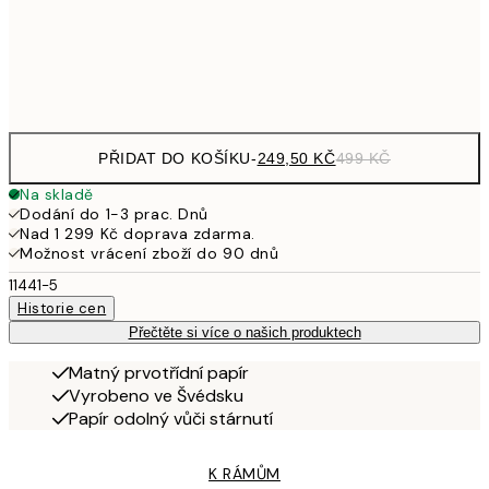
92
Frame
options
PŘIDAT DO KOŠÍKU
-
249,50 KČ
499 KČ
Na skladě
Dodání do 1-3 prac. Dnů
Nad 1 299 Kč doprava zdarma.
Možnost vrácení zboží do 90 dnů
11441-5
Historie cen
Přečtěte si více o našich produktech
Matný prvotřídní papír
Vyrobeno ve Švédsku
Papír odolný vůči stárnutí
K RÁMŮM