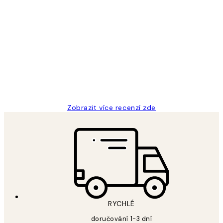
Ověřený kupující
Recenze
zákazníků
Perfection
3 dub
Lucia D
Zobrazit více recenzí zde
RYCHLÉ
doručování 1-3 dní