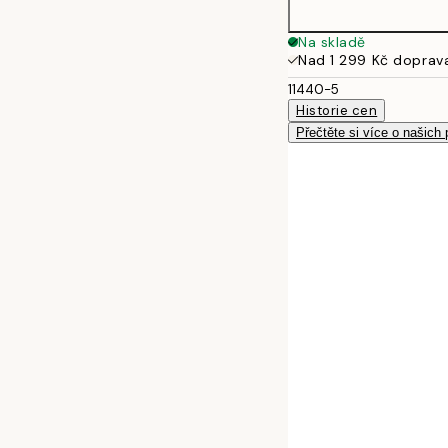
Na skladě
Nad 1 299 Kč doprav
11440-5
Historie cen
Přečtěte si více o našich