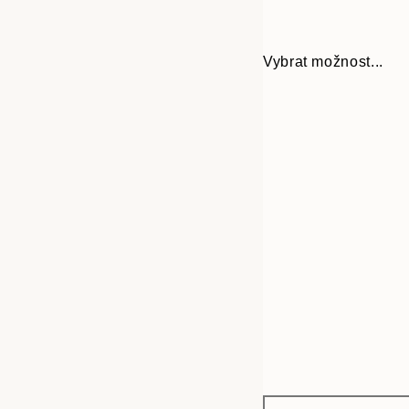
Vybrat možnost...
Frame
30x40 cm
options
50x70 cm