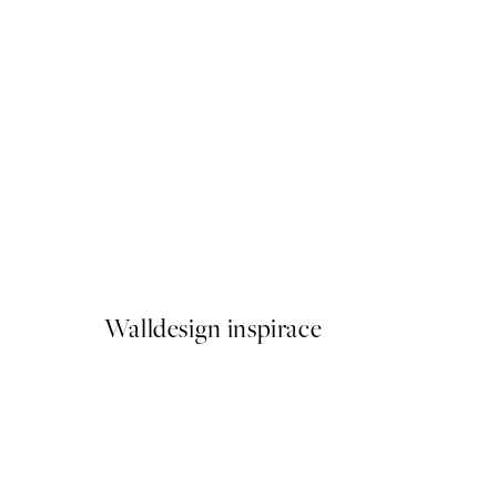
50%*
Lemur With Ice Cream Plak
Od 161 Kč
322 Kč
Walldesign inspirace