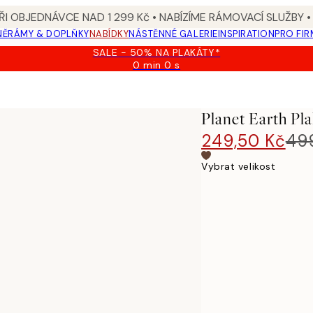
I OBJEDNÁVCE NAD 1 299 Kč • NABÍZÍME RÁMOVACÍ SLUŽBY •
NĚ
RÁMY & DOPLŇKY
NABÍDKY
NÁSTĚNNÉ GALERIE
INSPIRATION
PRO FIR
SALE - 50% NA PLAKÁTY*
0 min
0 s
Platné
do:
2026-
08-
Planet Earth Pla
09
249,50 Kč
49
Vybrat velikost