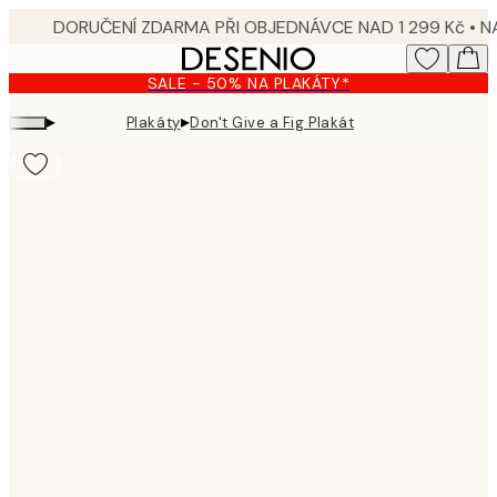
Skip
to
main
SALE - 50% NA PLAKÁTY*
content.
▸
▸
Plakáty
Don't Give a Fig Plakát
Product
images