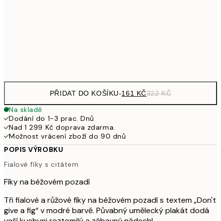
462,50
50x70 cm
92
Frame
options
PŘIDAT DO KOŠÍKU
-
161 KČ
322 KČ
Na skladě
Dodání do 1-3 prac. Dnů
Nad 1 299 Kč doprava zdarma.
Možnost vrácení zboží do 90 dnů
POPIS VÝROBKU
Fialové fíky s citátem
Fíky na béžovém pozadí
Tři fialové a růžové fíky na béžovém pozadí s textem „Don't
give a fig“ v modré barvě. Půvabný umělecký plakát dodá
vaší kuchyni roztomilý a zábavný nádech!