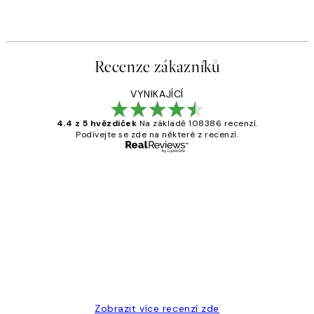
Recenze zákazníků
VYNIKAJÍCÍ
4.4 z 5 hvězdiček
Na základě 108386 recenzí.
Podívejte se zde na některé z recenzí.
Ověřený kupující
Recenze
zákazníků
Perfection
3 dub
Lucia D
Zobrazit více recenzí zde