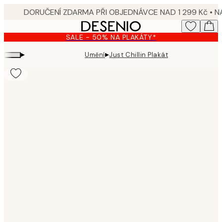
Skip
to
main
SALE - 50% NA PLAKÁTY*
content.
▸
▸
Umění
Just Chillin Plakát
Product
images