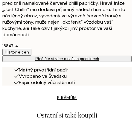
precizně namalované červené chilli papričky. Hravá fráze
„Just Chillin“ mu dodává příjemný nádech humoru. Tento
nástěnný obraz, vyvedený ve výrazné červené barvě s
růžovými tóny, může nejen „okořenit“ výzdobu vaší
kuchyně, ale také oživit jakýkoli jiný prostor ve vaší
domácnosti.
18847-4
Historie cen
Přečtěte si více o našich produktech
Matný prvotřídní papír
Vyrobeno ve Švédsku
Papír odolný vůči stárnutí
K RÁMŮM
Ostatní si také koupili