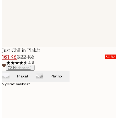
Just Chillin Plakát
161 Kč
322 Kč
50%*
4.6
72
Hodnocení
Plakát
Plátno
Vybrat velikost