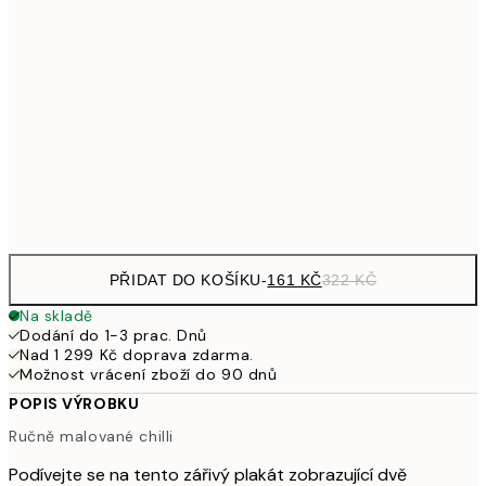
161
21x30 cm
32
249,50
30x40 cm
49
462,50
50x70 cm
92
Frame
options
PŘIDAT DO KOŠÍKU
-
161 KČ
322 KČ
Na skladě
Dodání do 1-3 prac. Dnů
Nad 1 299 Kč doprava zdarma.
Možnost vrácení zboží do 90 dnů
POPIS VÝROBKU
Ručně malované chilli
Podívejte se na tento zářivý plakát zobrazující dvě