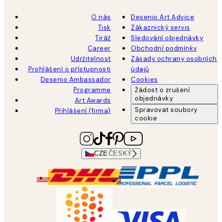
O nás
Desenio Art Advice
Tisk
Zákaznický servis
Tiráž
Sledování objednávky
Career
Obchodní podmínky
Udržitelnost
Zásady ochrany osobních
Prohlášení o přístupnosti
údajů
Desenio Ambassador
Cookies
Programme
Žádost o zrušení
objednávky
Art Awards
Spravovat soubory
Přihlášení (firma)
cookie
CZE
ČESKÝ