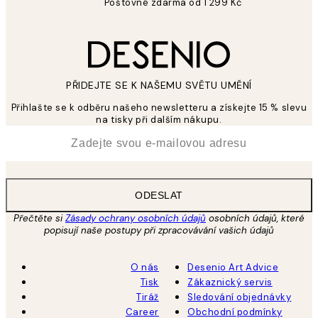
Poštovné zdarma od 1 299 Kč
PŘIDEJTE SE K NAŠEMU SVĚTU UMĚNÍ
Přihlašte se k odběru našeho newsletteru a získejte 15 % slevu
na tisky při dalším nákupu.
*
Email
ODESLAT
Přečtěte si
Zásady ochrany osobních údajů
osobních údajů, které
popisují naše postupy při zpracovávání vašich údajů
O nás
Desenio Art Advice
Tisk
Zákaznický servis
Tiráž
Sledování objednávky
Career
Obchodní podmínky