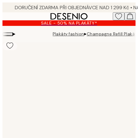
Skip
to
main
SALE - 50% NA PLAKÁTY*
content.
▸
▸
Plakáty fashion
Champagne Refill Plakát
Product
images