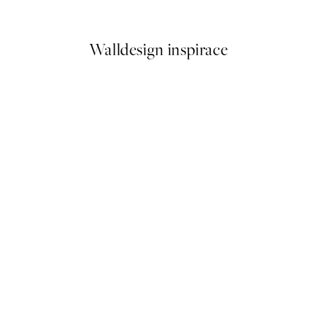
Od 161 Kč
322 Kč
Walldesign inspirace