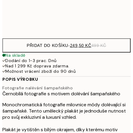
92
Frame
options
PŘIDAT DO KOŠÍKU
-
249,50 KČ
499 KČ
Na skladě
Dodání do 1-3 prac. Dnů
Nad 1 299 Kč doprava zdarma.
Možnost vrácení zboží do 90 dnů
POPIS VÝROBKU
Fotografie nalévání šampaňského
Černobílá fotografie s motivem dolévání šampaňského
Monochromatická fotografie milovnice módy dolévající si
šampaňské. Tento umělecký plakát je jednoduše nutnost
pro svůj exkluzivní a luxusní vzhled.
Plakát je vytištěn s bílým okrajem, díky kterému motiv