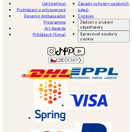
Udržitelnost
Zásady ochrany osobních
Prohlášení o přístupnosti
údajů
Desenio Ambassador
Cookies
Programme
Žádost o zrušení
objednávky
Art Awards
Spravovat soubory
Přihlášení (firma)
cookie
CZE
ČESKÝ