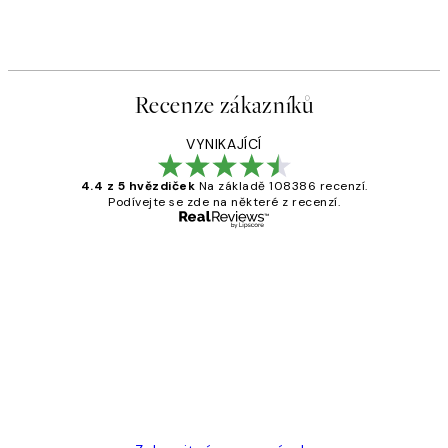
Recenze zákazníků
VYNIKAJÍCÍ
4.4 z 5 hvězdiček
Na základě 108386 recenzí.
Podívejte se zde na některé z recenzí.
Ověřený kupující
Recenze
zákazníků
Perfection
3 dub
Lucia D