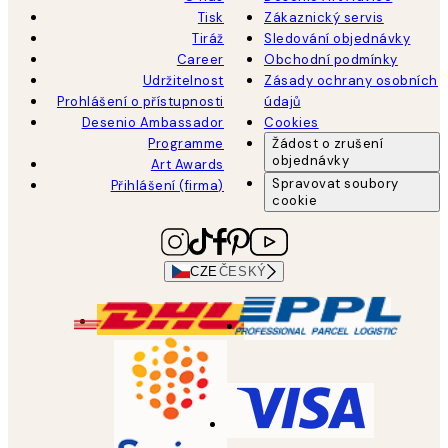
Tisk
Zákaznický servis
Tiráž
Sledování objednávky
Career
Obchodní podmínky
Udržitelnost
Zásady ochrany osobních
Prohlášení o přístupnosti
údajů
Desenio Ambassador
Cookies
Programme
Žádost o zrušení
objednávky
Art Awards
Spravovat soubory
Přihlášení (firma)
cookie
CZE
ČESKÝ