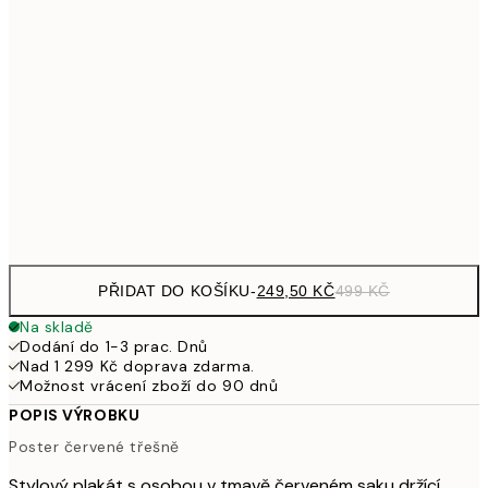
462,50
50x70 cm
92
626,50
70x100 cm
1 25
1 307,50
100x150 cm
2 61
Frame
options
PŘIDAT DO KOŠÍKU
-
249,50 KČ
499 KČ
Na skladě
Dodání do 1-3 prac. Dnů
Nad 1 299 Kč doprava zdarma.
Možnost vrácení zboží do 90 dnů
POPIS VÝROBKU
Poster červené třešně
Stylový plakát s osobou v tmavě červeném saku držící