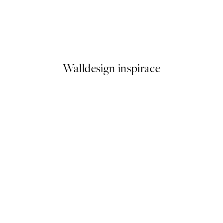
50%*
Matisse - Profil the Femme Pl
Od 249,50 Kč
499 Kč
Walldesign inspirace