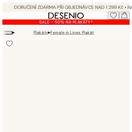
Skip
to
main
SALE - 50% NA PLAKÁTY*
content.
▸
▸
Plakáty
Female in Lines Plakát
Product
images