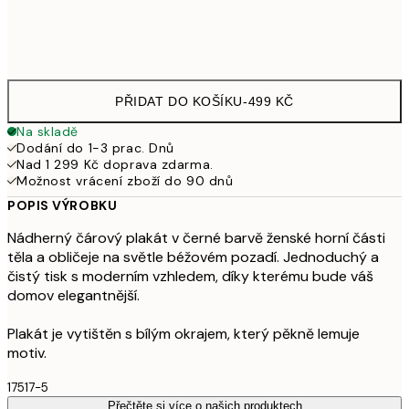
Frame
options
PŘIDAT DO KOŠÍKU
-
499 KČ
Na skladě
Dodání do 1-3 prac. Dnů
Nad 1 299 Kč doprava zdarma.
Možnost vrácení zboží do 90 dnů
POPIS VÝROBKU
Nádherný čárový plakát v černé barvě ženské horní části
těla a obličeje na světle béžovém pozadí. Jednoduchý a
čistý tisk s moderním vzhledem, díky kterému bude váš
domov elegantnější.
Plakát je vytištěn s bílým okrajem, který pěkně lemuje
motiv.
17517-5
Přečtěte si více o našich produktech