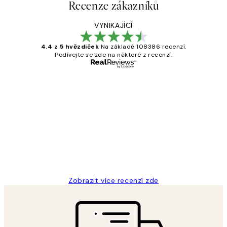
Recenze zákazníků
VYNIKAJÍCÍ
4.4 z 5 hvězdiček
Na základě 108386 recenzí.
Podívejte se zde na některé z recenzí.
Ověřený kupující
Recenze
zákazníků
Perfection
3 dub
Lucia D
Zobrazit více recenzí zde