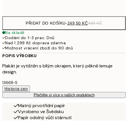
Frame
options
PŘIDAT DO KOŠÍKU
-
249,50 KČ
499 KČ
Na skladě
Dodání do 1-3 prac. Dnů
Nad 1 299 Kč doprava zdarma.
Možnost vrácení zboží do 90 dnů
POPIS VÝROBKU
Plakát je vytištěn s bílým okrajem, který pěkně lemuje
design.
13668-5
Historie cen
Přečtěte si více o našich produktech
Matný prvotřídní papír
Vyrobeno ve Švédsku
Papír odolný vůči stárnutí