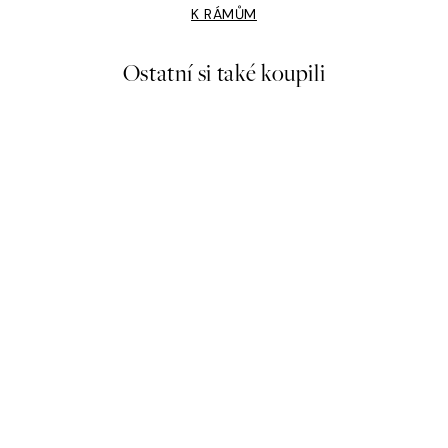
K RÁMŮM
Ostatní si také koupili