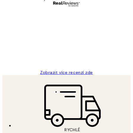
Ověřený kupující
Recenze
zákazníků
Perfection
3 dub
Lucia D
Zobrazit více recenzí zde
RYCHLÉ