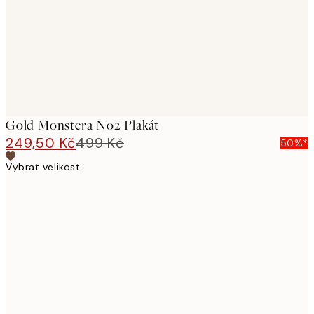
images
Gold Monstera No2 Plakát
249,50 Kč
499 Kč
50%*
Vybrat velikost