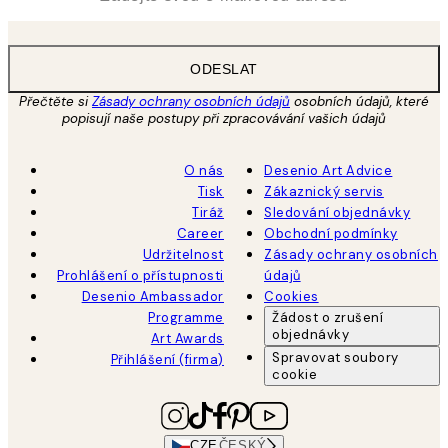
ODESLAT
Přečtěte si
Zásady ochrany osobních údajů
osobních údajů, které
popisují naše postupy při zpracovávání vašich údajů
O nás
Desenio Art Advice
Tisk
Zákaznický servis
Tiráž
Sledování objednávky
Career
Obchodní podmínky
Udržitelnost
Zásady ochrany osobních
Prohlášení o přístupnosti
údajů
Desenio Ambassador
Cookies
Programme
Žádost o zrušení
objednávky
Art Awards
Spravovat soubory
Přihlášení (firma)
cookie
CZE
ČESKÝ