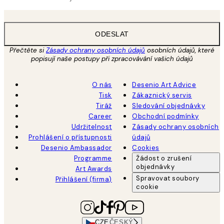
ODESLAT
Přečtěte si
Zásady ochrany osobních údajů
osobních údajů, které
popisují naše postupy při zpracovávání vašich údajů
O nás
Desenio Art Advice
Tisk
Zákaznický servis
Tiráž
Sledování objednávky
Career
Obchodní podmínky
Udržitelnost
Zásady ochrany osobních
Prohlášení o přístupnosti
údajů
Desenio Ambassador
Cookies
Programme
Žádost o zrušení
objednávky
Art Awards
Spravovat soubory
Přihlášení (firma)
cookie
CZE
ČESKÝ