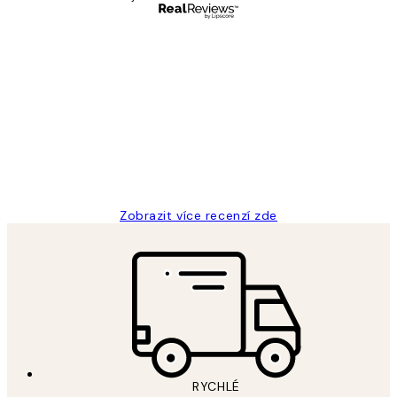
Ověřený kupující
Recenze
zákazníků
Perfection
3 dub
Lucia D
Zobrazit více recenzí zde
RYCHLÉ