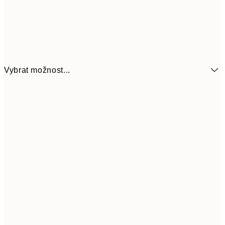
Vybrat možnost...
161
21x30 cm