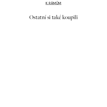
K RÁMŮM
Ostatní si také koupili