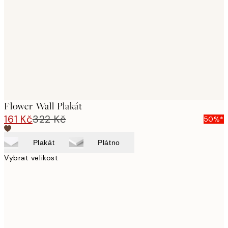
images
Flower Wall Plakát
161 Kč
322 Kč
50%*
Plakát
Plátno
Vybrat velikost