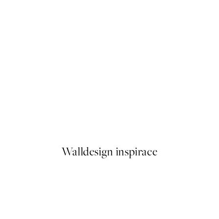
50%*
No Place Like Home Plakát
Od 92 Kč
184 Kč
Walldesign inspirace