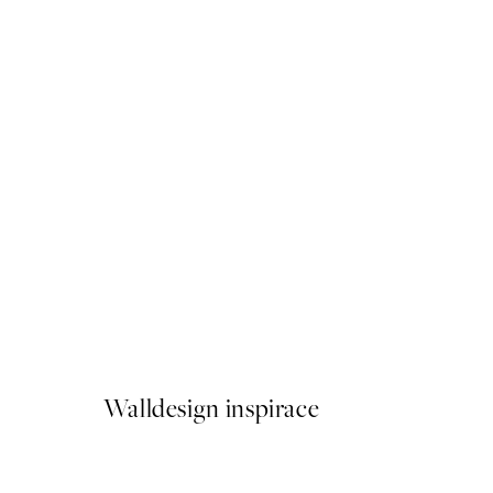
50%*
Ho Ho Ho Plakát
Od 92 Kč
184 Kč
Walldesign inspirace