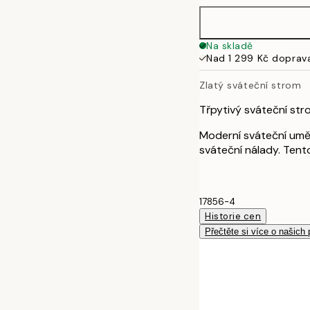
Na skladě
Nad 1 299 Kč doprav
Zlatý sváteční strom
Třpytivý sváteční str
Moderní sváteční uměn
sváteční nálady. Tent
17856-4
Historie cen
Přečtěte si více o našich