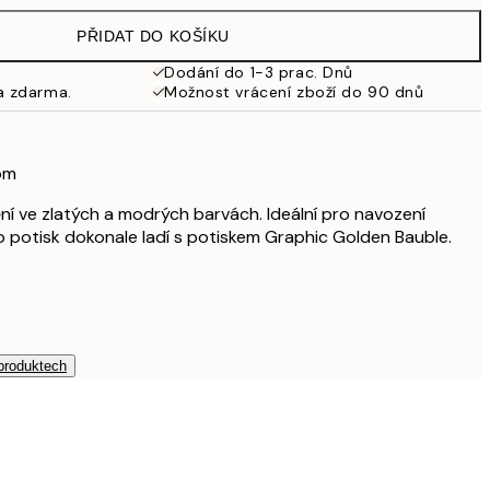
499 Kč
PŘIDAT DO KOŠÍKU
Dodání do 1-3 prac. Dnů
a zdarma.
Možnost vrácení zboží do 90 dnů
om
í ve zlatých a modrých barvách. Ideální pro navození
o potisk dokonale ladí s potiskem Graphic Golden Bauble.
 produktech