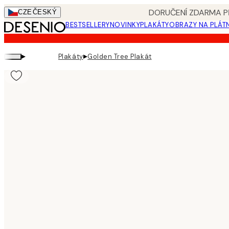
Skip
DORUČENÍ ZDARMA PŘ
CZE
ČESKÝ
to
BESTSELLERY
NOVINKY
PLAKÁTY
OBRAZY NA PLÁT
main
content.
▸
▸
Plakáty
Golden Tree Plakát