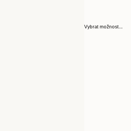
Vybrat možnost...
Frame
21x30 cm
options
30x40 cm