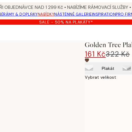
I OBJEDNÁVCE NAD 1 299 Kč • NABÍZÍME RÁMOVACÍ SLUŽBY •
NĚ
RÁMY & DOPLŇKY
NABÍDKY
NÁSTĚNNÉ GALERIE
INSPIRATION
PRO FIR
SALE - 50% NA PLAKÁTY*
Golden Tree Pla
161 Kč
322 Kč
Plakát
Vybrat velikost